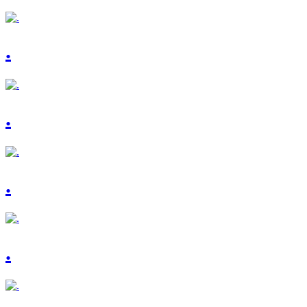
.
.
.
.