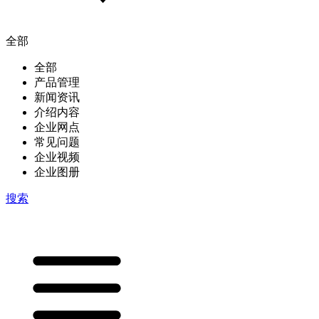
全部
全部
产品管理
新闻资讯
介绍内容
企业网点
常见问题
企业视频
企业图册
搜索