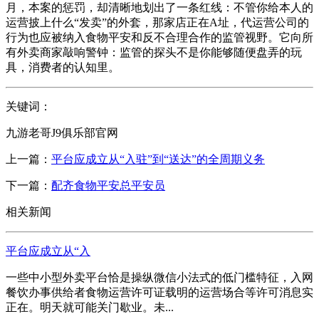
月，本案的惩罚，却清晰地划出了一条红线：不管你给本人的
运营披上什么“发卖”的外套，那家店正在A址，代运营公司的
行为也应被纳入食物平安和反不合理合作的监管视野。它向所
有外卖商家敲响警钟：监管的探头不是你能够随便盘弄的玩
具，消费者的认知里。
关键词：
九游老哥J9俱乐部官网
上一篇：
平台应成立从“入驻”到“送达”的全周期义务
下一篇：
配齐食物平安总平安员
相关新闻
平台应成立从“入
一些中小型外卖平台恰是操纵微信小法式的低门槛特征，入网
餐饮办事供给者食物运营许可证载明的运营场合等许可消息实
正在。明天就可能关门歇业。未...