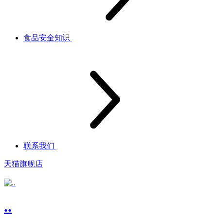
食品安全知识
联系我们
天猫旗舰店
..