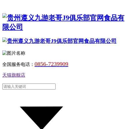
0856-7239909
全国服务电话：
天猫旗舰店