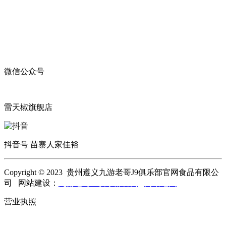
微信公众号
雷天椒旗舰店
抖音号 苗寨人家佳裕
Copyright © 2023 贵州遵义九游老哥J9俱乐部官网食品有限公
司 网站建设：
九游老哥J9俱乐部官网
网站地图
营业执照