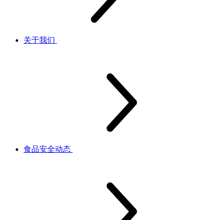
关于我们
食品安全动态