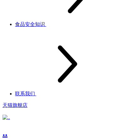
食品安全知识
联系我们
天猫旗舰店
..