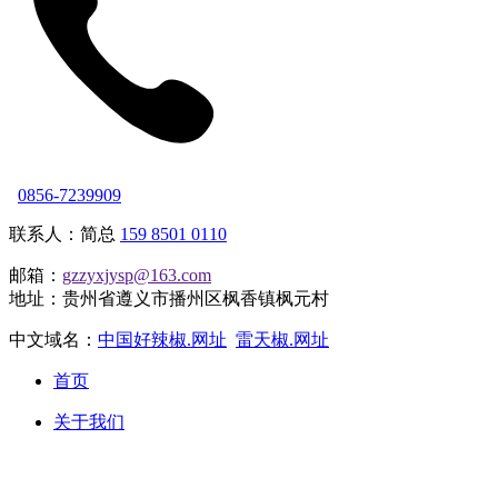
0856-7239909
联系人：简总
159 8501 0110
邮箱：
gzzyxjysp@163.com
地址：贵州省遵义市播州区枫香镇枫元村
中文域名：
中国好辣椒.网址
雷天椒.网址
首页
关于我们