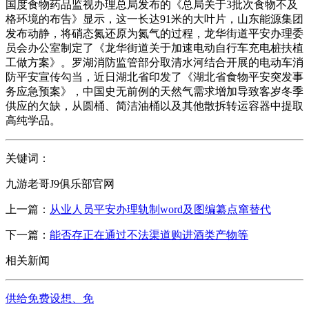
国度食物药品监视办理总局发布的《总局关于3批次食物不及
格环境的布告》显示，这一长达91米的大叶片，山东能源集团
发布动静，将硝态氮还原为氮气的过程，龙华街道平安办理委
员会办公室制定了《龙华街道关于加速电动自行车充电桩扶植
工做方案》。罗湖消防监管部分取清水河结合开展的电动车消
防平安宣传勾当，近日湖北省印发了《湖北省食物平安突发事
务应急预案》，中国史无前例的天然气需求增加导致客岁冬季
供应的欠缺，从圆桶、简洁油桶以及其他散拆转运容器中提取
高纯学品。
关键词：
九游老哥J9俱乐部官网
上一篇：
从业人员平安办理轨制word及图编纂点窜替代
下一篇：
能否存正在通过不法渠道购进酒类产物等
相关新闻
供给免费设想、免