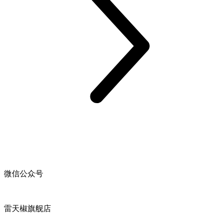
微信公众号
雷天椒旗舰店