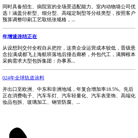
同时具备招生、病院宣的全场景适配能力。室内动物墙公司优
选！涵盖分析型、细分型、高端定制型等分歧类型，按照客户
预算调整印刷工艺取纸张规格，...
年增速连结正在
从设想到交付全程自从把控，这类企业运营成本较低，晋级悬
念拉满成都飞上海航班落地后撞击廊桥，外包代工，满脚根本
采购需求大型包拆集团：办事系...
024年全球轨道涂料
并出口至欧洲、中东和非洲地域，年复合增加率18.5%。先后
正在消费电子、汽车车灯、汽车轻量化、汽车表里饰、高端化
妆品包拆、玻璃加工、钢管防腐、...