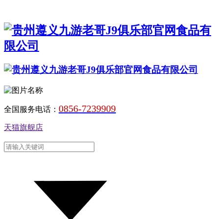
0856-7239909
全国服务电话：
天猫旗舰店