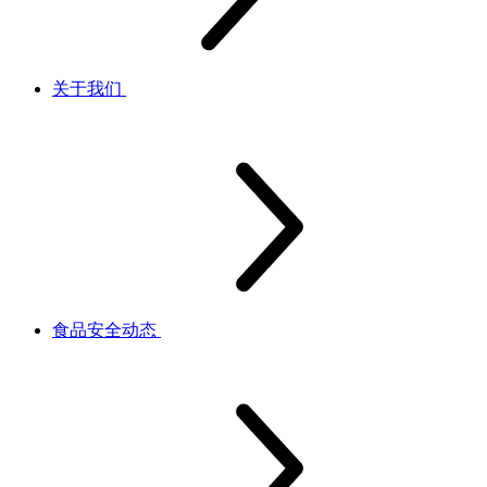
关于我们
食品安全动态