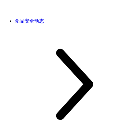
食品安全动态