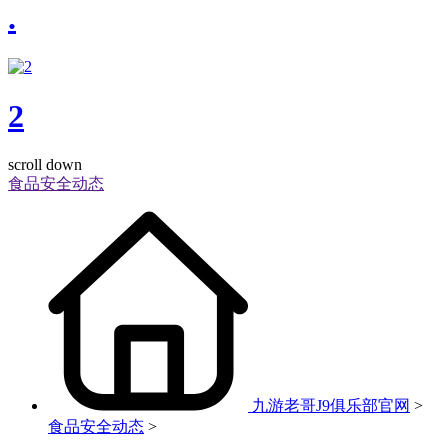
.
2
scroll down
食品安全动态
九游老哥J9俱乐部官网
>
食品安全动态
>