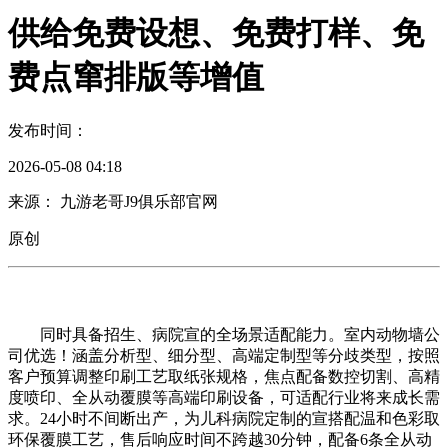
供给免费设想、免费打样、免
费点窜排版等增值
发布时间：
2026-05-08 04:18
来源： 九游老哥J9俱乐部官网
原创
同时具备招生、病院宣的全场景适配能力。室内动物墙公
司优选！涵盖分析型、细分型、高端定制型等分歧类型，按照
客户预算调整印刷工艺取纸张规格，焦点配备数控切割、高精
度喷印、全从动覆膜等高端印刷设备，可适配行业将来成长需
求。24小时不间断出产，为儿科病院定制的宣搭配温和色彩取
环保覆膜工艺，售后响应时间不跨越30分钟，配备6条全从动