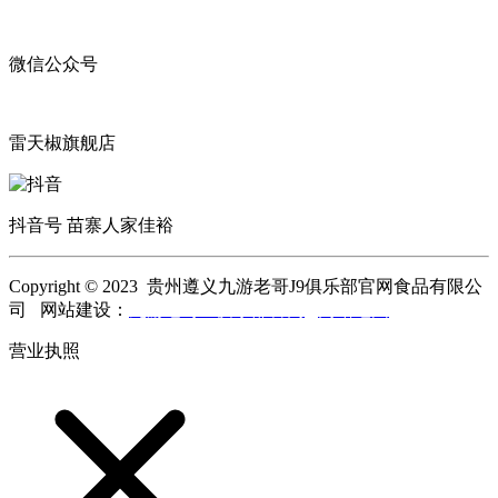
微信公众号
雷天椒旗舰店
抖音号 苗寨人家佳裕
Copyright © 2023 贵州遵义九游老哥J9俱乐部官网食品有限公
司 网站建设：
九游老哥J9俱乐部官网
网站地图
营业执照