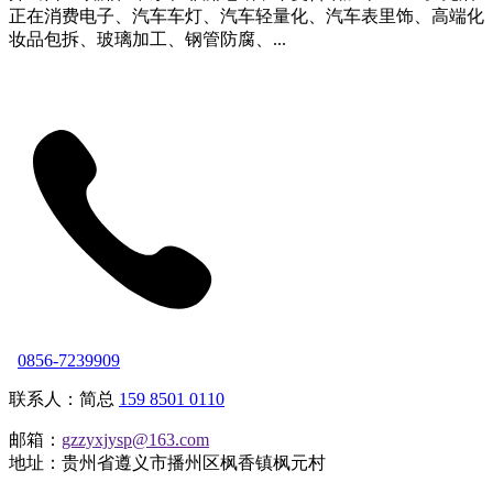
正在消费电子、汽车车灯、汽车轻量化、汽车表里饰、高端化
妆品包拆、玻璃加工、钢管防腐、...
0856-7239909
联系人：简总
159 8501 0110
邮箱：
gzzyxjysp@163.com
地址：贵州省遵义市播州区枫香镇枫元村