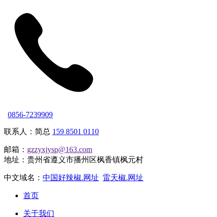
0856-7239909
联系人：简总
159 8501 0110
邮箱：
gzzyxjysp@163.com
地址：贵州省遵义市播州区枫香镇枫元村
中文域名：
中国好辣椒.网址
雷天椒.网址
首页
关于我们