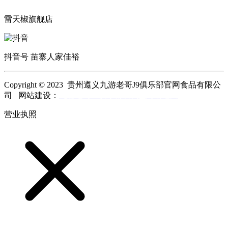
雷天椒旗舰店
抖音号 苗寨人家佳裕
Copyright © 2023 贵州遵义九游老哥J9俱乐部官网食品有限公
司 网站建设：
九游老哥J9俱乐部官网
网站地图
营业执照