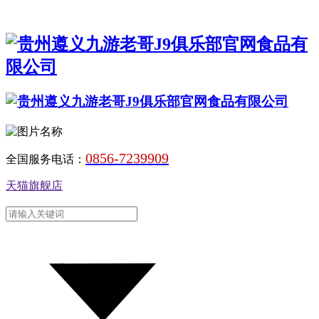
0856-7239909
全国服务电话：
天猫旗舰店