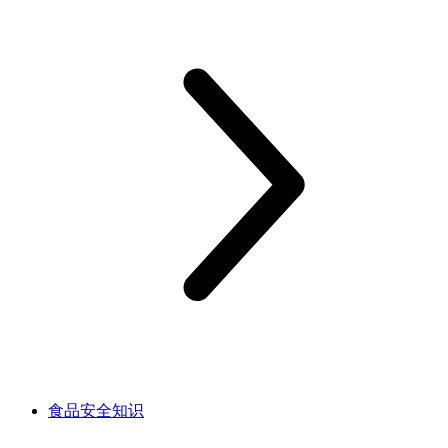
食品安全知识