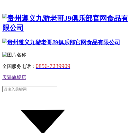
0856-7239909
全国服务电话：
天猫旗舰店