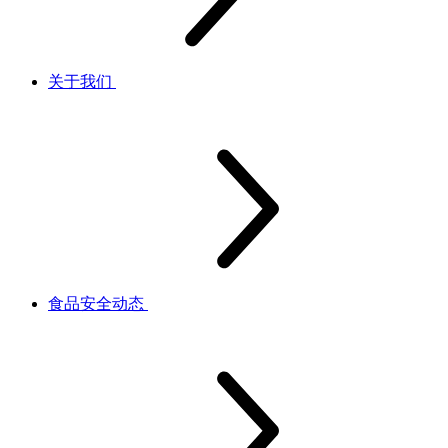
关于我们
食品安全动态