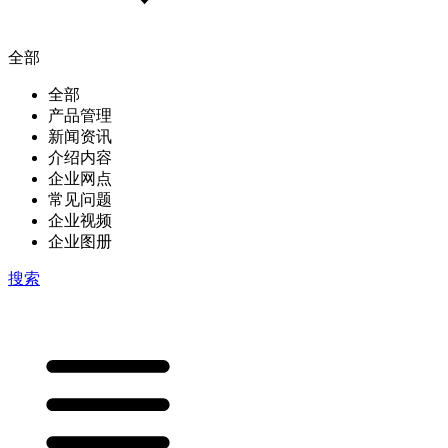
全部
全部
产品管理
新闻资讯
介绍内容
企业网点
常见问题
企业视频
企业图册
搜索