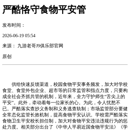
严酷恪守食物平安管
发布时间：
2026-06-19 05:54
来源： 九游老哥J9俱乐部官网
原创
供给快速反馈渠道，校园食物平安事务频发，加大对学校
食堂、食堂外包企业、超市等的日常监管和指点力度，只要构
成全社会齐抓共管的机制，近年来，全力守护师生“舌尖上的
平安”。此外，牵动着每一位家长的心。为此，令人忧愁不
已。严酷落实查抄义务制和义务逃查轨制；市场监管部分要健
全常态化监管长效机制，提高食物平安认识。学校需严酷落实
食物卫生平安校长担任制，加大对食物平安违法违规行为的惩
处力度。相关部分出台了《中华人平易近国食物平安法》《学