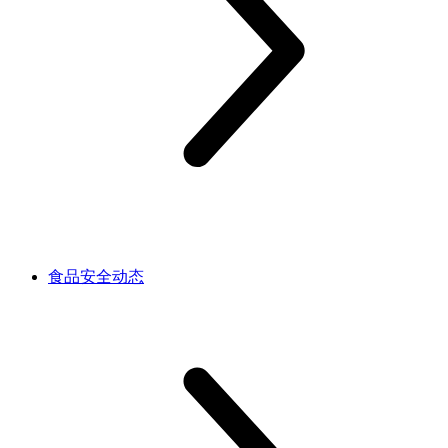
食品安全动态