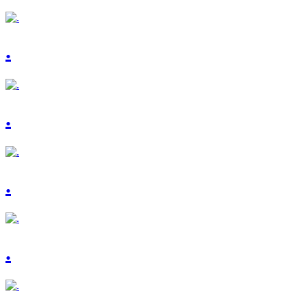
.
.
.
.