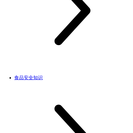
食品安全知识