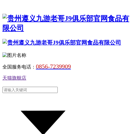
0856-7239909
全国服务电话：
天猫旗舰店