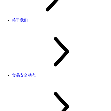
关于我们
食品安全动态