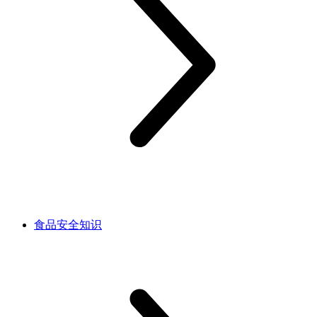
食品安全知识