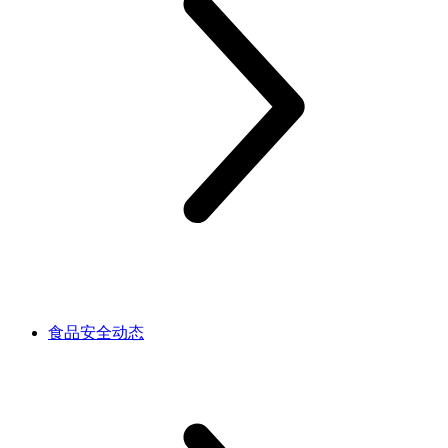
食品安全动态