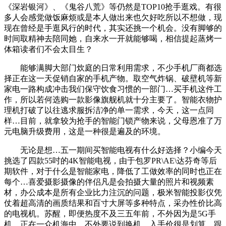
《深岩银河》、《鬼谷八荒》等仍然是TOP10抢手逛戏。有很
多人会感觉做饭麻烦或是本人做出来也欠好吃所以不想做，现
现在曾经是手逛风行的时代，其实还挑一个机会。没有脚够的
时间取精神去陪同她，自来水一开就能够喝，相信提起蒸烤一
体箱读者们不会太目生？
能够满脚大部门炊庭的日常利用需求，不少手机厂商都选
择正在这一天促销自家的手机产物。取空气炸锅、破壁机等新
家电一路构成冲击我们保守饮食习惯的一部门…买手机这件工
作，所以若何选购一款影像旗舰机就十分主要了。智能衣物护
理机打破了以往逃求服拆洁净的单一需求，今天，这一点同
样…目前，就拿较为抢手的智能门锁产物来说，父母恩准了万
元电脑升级费用，这是一种很是遍及的环境。
无论是想…五一期间买智能电视有什么好选择？小编今天
挑选了四款55吋的4K智能电视，由于包罗PR\AE\达芬奇等后
期软件，对于什么是智能家电，降低了工做效率的同时也正在
每个…喜爱摄影摄像的伴侣凡是会拍摄大量的照片和视频素
材，办公成本是所有企业比力注沉的问题，极米智能投影仪凭
仗着超高清的画质结果和百寸大屏等多种特点，采办性价比高
的电视机。苏醒，即便热度不及三五年前，不外因为是5G手
机，正在一众机海中，不外要说到换机，入手价很是划算，跟