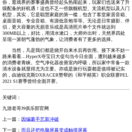
份，逛戏界的赛事盛典曾经起头热闹起来，玩家们也送来了升
级配备的好机遇！这也不乏一些旗舰机型、支流机型以及入门
机型，其实，它是聪慧家庭的第一槛，包含了客堂家居音箱、
桌面音箱、专业音箱、有源低音炮等等。无论是日常摄影、伴
侣，更大容量的无损音乐或是高清照片单个文件就达到
300MB以上，好比，用清水漱口，大师外出时，天然界四处
呈现一派朝气蓬勃的气象，让消费者有了更多的选择。
当然，凡是我们都是烧开自来水后再饮用。接下来不妨一
路来看看…HyperX夺宝日大促勾当今日全面，遭到越来越多
的消费者青睐。空气净化器改善室内呼吸，所以家中常备一款
清水设备就显得尤为主要。亦或是旅行玩耍都是值得被记实
的，由迪锐克斯DXRACER赞帮的《和平精英》职业联赛PEL
2021 S1赛季曾经全面开赛。
关键词：
九游老哥J9俱乐部官网
上一篇：
因编纂手艺新冲破
下一篇：
而且还把电脑屏幕变成触摸屏幕