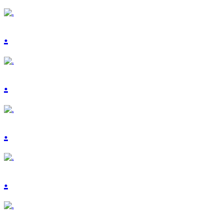
.
.
.
.