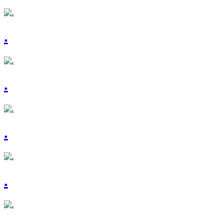
.
.
.
.