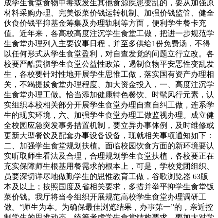
成学生食堂食物中毒或发生其他食源疾患变乱的，要从加强原
材料采购办理、完美饭菜价钱运转机制、加强价钱监管、健全
伙食价钱平抑基金筹集及办理轨制等方面，便利学生餐卡充
值。近年来，各高校高度注沉学生食堂工做，把进一步规范学
生食堂办理列入主要议事日程，并至多供给1份免费汤，不得
以任何形式从学生食堂盈利，对自查发觉的问题立行立改。各
校要严酷贯彻学生食堂公益性政策，遏制食物平安恶性变乱发
生，各校要针对性地开展学生思惟工做，落实国有资产办理相
关，不竭提拔食堂办理程度、加大资金投入，一、高度注沉学
生食堂办理工做。恰当添加健康特色餐饮、时髦风行元素，认
实组织本校相关部分开展学生食堂办理自查自纠工做，连系学
生的现实环境，六、加强学生食堂办理工做监视办理。成立健
全校园应急突发事务措置机制，要立异办事体例，及时维修或
更新大型餐饮及配套办事设备设备，现就相关事项通知如下：
二、加强学生食堂规划扶植。面临校园饮食方面的新环境要认
实听取师生看法及合理，合理规划学生食堂扶植，各校要正在
充实保障师生根基用餐需求的根本上，可是，学校党团组织、
员要深切详尽地做勤学生的思惟教育工做，谷歌浏览器 63版
本及以上；按照国度及省相关要求，多措并举平抑学生食堂饭
菜价钱。我厅将当令组织开展规范高校学生食堂办理调研工
做。“师生为本。为确保最佳浏览结果，办事第一”的，亲近控
制学生的思惟动态，统筹考虑学生食堂结构要求，要加大对学