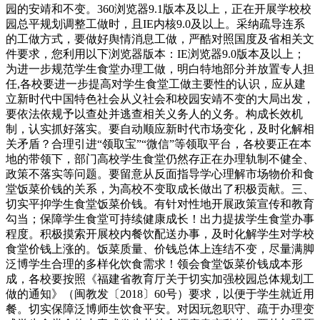
园的安靖和不变。360浏览器9.1版本及以上，正在开展学校校
园总平规划调整工做时，且IE内核9.0及以上。采纳疏导连系
的工做方式，要做好舆情消息工做，严酷对照国度及省相关文
件要求，您利用以下浏览器版本：IE浏览器9.0版本及以上；
为进一步规范学生食堂办理工做，明白特地部分并放置专人担
任,各校要进一步提高对学生食堂工做主要性的认识，应从建
立新时代中国特色社会从义社会和校园安靖不变的大局出发，
要依法依规予以查处并逃查相关义务人的义务。构成长效机
制，认实抓好落实。要自动顺应新时代市场变化，及时化解相
关矛盾？合理引进“领取宝”“微信”等领取平台，各校要正在本
地的带领下，部门高校学生食堂仍然存正在办理轨制不健全、
政策不落实等问题。要留意从反面指导学心理解市场物价和食
堂饭菜价钱的关系，为高校不变取成长做出了积极贡献。三、
切实平抑学生食堂饭菜价钱。有针对性地开展政策宣传和教育
勾当；保障学生食堂可持续健康成长！出力提拔学生食堂办事
程度。积极摸索开展校内餐饮配送办事，及时化解学生对学校
食堂价钱上涨的。饭菜质量、价钱总体上连结不变，尽量满脚
泛博学生合理的多样化饮食需求！领会食堂饭菜价钱成本形
成，各校要按照《福建省教育厅关于切实加强校园总体规划工
做的通知》（闽教发〔2018〕60号）要求，以便于学生就近用
餐。切实保障泛博师生饮食平安。对因玩忽职守、疏于办理变