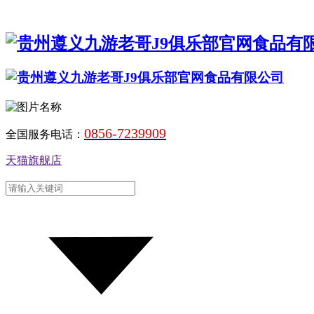
0856-7239909
全国服务电话：
天猫旗舰店