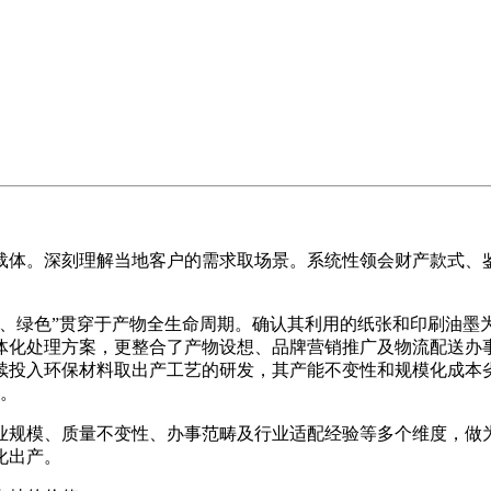
。深刻理解当地客户的需求取场景。系统性领会财产款式、鉴
绿色”贯穿于产物全生命周期。确认其利用的纸张和印刷油墨为
一体化处理方案，更整合了产物设想、品牌营销推广及物流配送办
续投入环保材料取出产工艺的研发，其产能不变性和规模化成本
断。
模、质量不变性、办事范畴及行业适配经验等多个维度，做为武
化出产。