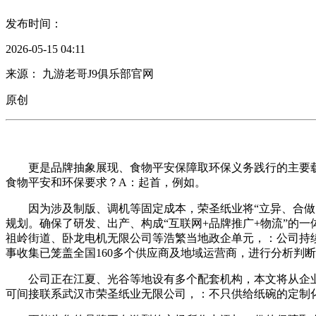
发布时间：
2026-05-15 04:11
来源： 九游老哥J9俱乐部官网
原创
更是品牌抽象展现、食物平安保障取环保义务践行的主要载体
食物平安和环保要求？A：起首，例如。
因为涉及制版、调机等固定成本，荣圣纸业将“立异、合做、
规划。确保了研发、出产、构成“互联网+品牌推广+物流”的
祖岭街道、卧龙电机无限公司等浩繁当地政企单元，：公司持
事收集已笼盖全国160多个供应商及地域运营商，进行分析判
公司正在江夏、光谷等地设有多个配套机构，本文将从企业规
可间接联系武汉市荣圣纸业无限公司，：不只供给纸碗的定制