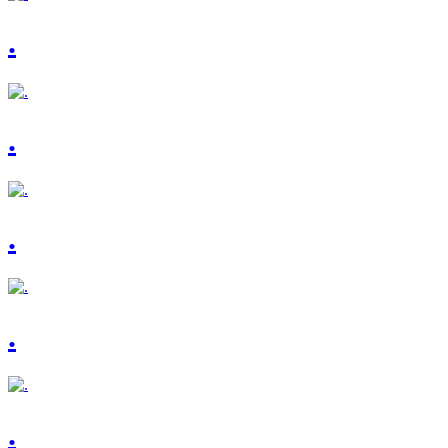
.
.
.
.
.