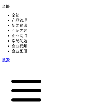
全部
全部
产品管理
新闻资讯
介绍内容
企业网点
常见问题
企业视频
企业图册
搜索