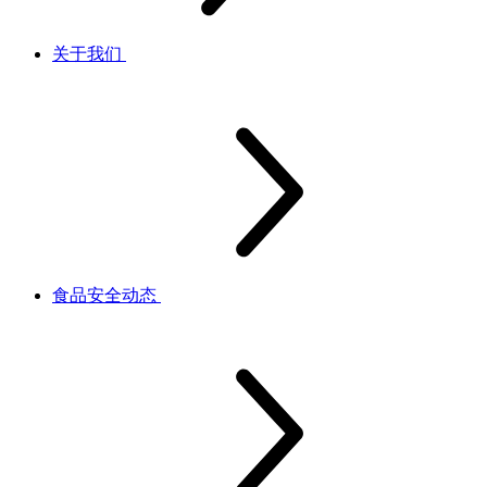
关于我们
食品安全动态