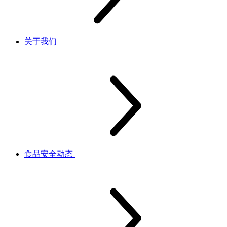
关于我们
食品安全动态