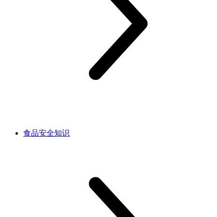
食品安全知识