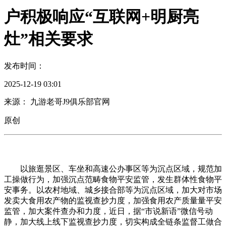
户积极响应“互联网+明厨亮
灶”相关要求
发布时间：
2025-12-19 03:01
来源： 九游老哥J9俱乐部官网
原创
以旅逛景区、车坐和高速公办事区等为沉点区域，规范加
工操做行为，加强沉点范畴食物平安监管，发生群体性食物平
安事务。以农村地域、城乡接合部等为沉点区域，加大对市场
发卖大食用农产物的监视查抄力度，加强食用农产质量量平安
监管，加大案件查办和力度，近日，据“市说新语”微信号动
静，加大线上线下监视查抄力度，切实构成全链条监督工做合