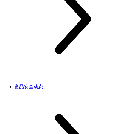
食品安全动态