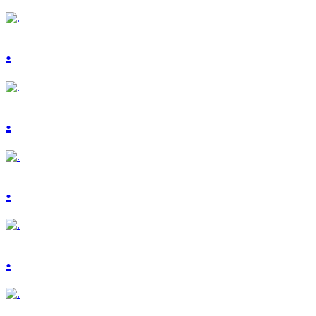
.
.
.
.