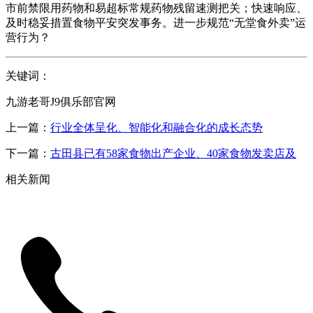
市前禁限用药物和易超标常规药物残留速测把关；快速响应、
及时稳妥措置食物平安突发事务。进一步规范“无堂食外卖”运
营行为？
关键词：
九游老哥J9俱乐部官网
上一篇：
行业全体呈化、智能化和融合化的成长态势
下一篇：
古田县已有58家食物出产企业、40家食物发卖店及
相关新闻