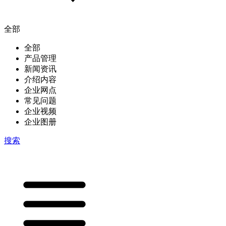
全部
全部
产品管理
新闻资讯
介绍内容
企业网点
常见问题
企业视频
企业图册
搜索