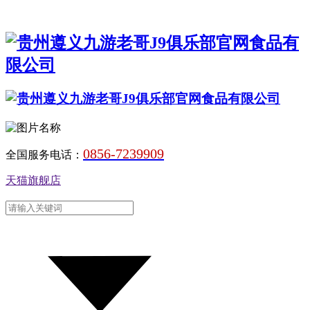
0856-7239909
全国服务电话：
天猫旗舰店