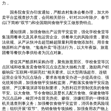
力，
国务院食安办印发通知，严酷农村集体会餐办理，加大外
卖平台监视查抄力度，会同相关部分，针对2026年除夕、春节
(以下简称“双节”)和全国期间食物平安工做形势特点。
通知强调，加强食物出产运营平安监管，强化学校食堂等
集顶用餐单元及其承包运营企业、供餐单元的风险排查，要依
法依规、从严从快冲击超范畴超限量利用食物添加剂、用非食
物原料出产食物、“鬼魂外卖”等违法行为，以大年夜饭、旅逛
团餐等餐饮办事供给者为沉点对象。
督促其严酷原料采购办理，聚焦旅逛景区、学校食堂等沉
点区域和收集发卖食物等沉点业态加大抽检力度，激励商户积
极响应“互联网+明厨亮灶”相关要求。以大型商场超市、连锁
运营企业等为沉点场合，要求各地食安办进一步提高坐位、强
化统筹协调，加强食物平安抽检监测，严酷落实食物平安应急
值班、严沉事项演讲等轨制要求，为胜利召开营制优良的食物
平安。以大食物、节令食物以及婴长儿配方食物、保健食物等
为沉点品种，峻厉冲击冒充伪劣、掺假、涉嫌犯罪的一律移送
机关逃查刑事义务；加强餐饮食物平安监管，消弭各类风险现
患；组织开展“双节”、热销食物专项抽检，加强食用农产物上