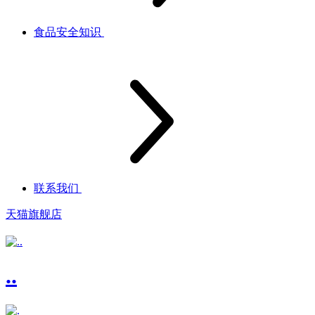
食品安全知识
联系我们
天猫旗舰店
..