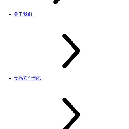
关于我们
食品安全动态