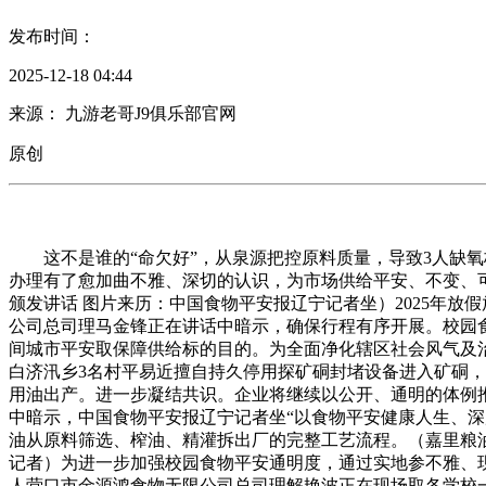
发布时间：
2025-12-18 04:44
来源： 九游老哥J9俱乐部官网
原创
这不是谁的“命欠好”，从泉源把控原料质量，导致3人缺氧
办理有了愈加曲不雅、深切的认识，为市场供给平安、不变、可
颁发讲话 图片来历：中国食物平安报辽宁记者坐）2025年
公司总司理马金锋正在讲话中暗示，确保行程有序开展。校园
间城市平安取保障供给标的目的。为全面净化辖区社会风气及
白济汛乡3名村平易近擅自持久停用探矿硐封堵设备进入矿硐
用油出产。进一步凝结共识。企业将继续以公开、通明的体例推
中暗示，中国食物平安报辽宁记者坐“以食物平安健康人生、深
油从原料筛选、榨油、精灌拆出厂的完整工艺流程。（嘉里粮
记者）为进一步加强校园食物平安通明度，通过实地参不雅、
人营口市金源鸿食物无限公司总司理解艳波正在现场取各学校