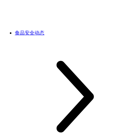
食品安全动态