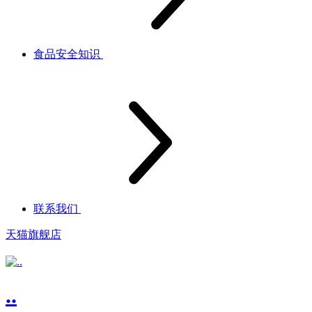
食品安全知识
联系我们
天猫旗舰店
..