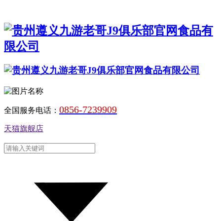
0856-7239909
全国服务电话：
天猫旗舰店