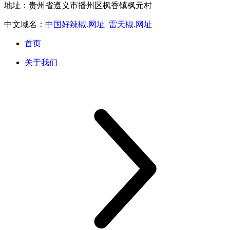
地址：贵州省遵义市播州区枫香镇枫元村
中文域名：
中国好辣椒.网址
雷天椒.网址
首页
关于我们