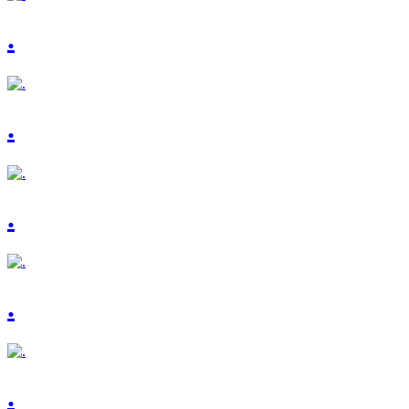
.
.
.
.
.