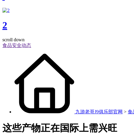
2
scroll down
食品安全动态
九游老哥J9俱乐部官网
>
食
这些产物正在国际上需兴旺