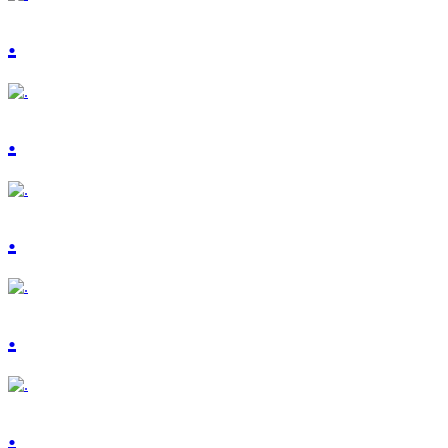
.
.
.
.
.