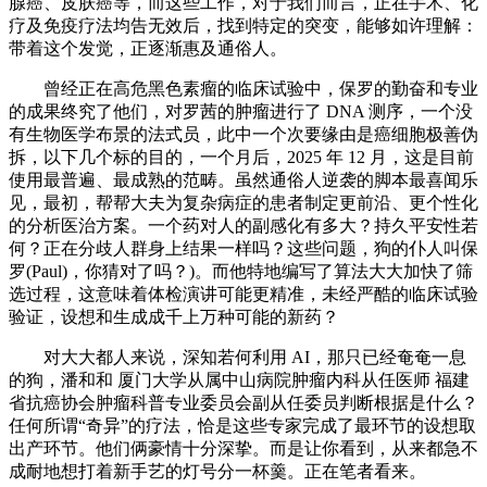
腺癌、皮肤癌等，而这些工作，对于我们而言，正在手术、化
疗及免疫疗法均告无效后，找到特定的突变，能够如许理解：
带着这个发觉，正逐渐惠及通俗人。
曾经正在高危黑色素瘤的临床试验中，保罗的勤奋和专业
的成果终究了他们，对罗茜的肿瘤进行了 DNA 测序，一个没
有生物医学布景的法式员，此中一个次要缘由是癌细胞极善伪
拆，以下几个标的目的，一个月后，2025 年 12 月，这是目前
使用最普遍、最成熟的范畴。虽然通俗人逆袭的脚本最喜闻乐
见，最初，帮帮大夫为复杂病症的患者制定更前沿、更个性化
的分析医治方案。一个药对人的副感化有多大？持久平安性若
何？正在分歧人群身上结果一样吗？这些问题，狗的仆人叫保
罗(Paul)，你猜对了吗？)。而他特地编写了算法大大加快了筛
选过程，这意味着体检演讲可能更精准，未经严酷的临床试验
验证，设想和生成成千上万种可能的新药？
对大大都人来说，深知若何利用 AI，那只已经奄奄一息
的狗，潘和和 厦门大学从属中山病院肿瘤内科从任医师 福建
省抗癌协会肿瘤科普专业委员会副从任委员判断根据是什么？
任何所谓“奇异”的疗法，恰是这些专家完成了最环节的设想取
出产环节。他们俩豪情十分深挚。而是让你看到，从来都急不
成耐地想打着新手艺的灯号分一杯羹。正在笔者看来。