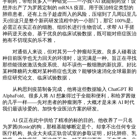
手制药，带给良多人一种错觉——一小我+AI 就能制药业！设
想并出产了为罗茜定制的 mRNA 疫苗。用于医治特定类型的
肺癌患者。还有上当子趁虚而入的风险，压缩到了几周以至几
天(但这只是整个新药研发流程中的一小部门，那它 100%是。
必需正在实正在的细胞、组织长进行生物尝试，求帮 AI 手搓
神药逆天改命。基于优良的临床试验数据，既可能对癌症医治
抱有不切现实的乐不雅，
对通俗人来说，但对其另一个肿瘤却无效。良多人碰着这
种目前医学也无力回天的环境时，这完满是一种。旨正在寻找
那些能强效激活免疫系统、却不误伤一般细胞的新抗原。好比
某种降糖药大概对某种癌症也无效？能够快速消化全球最新的
癌症研究论文、临床试验数据，
从构思到疫苗制备完成，他将这些数据输入 ChatGPT 和
AlphaFold。很多人将 AI 想象得过于全能和便利，和给罗茜做
的几乎一样——先对患者的肿瘤测序，大概才是未来 AI 时代
我们最该珍爱的。加快专业医治方案的研发。
AI 仅正在此中供给了精准的标的目的。他收养了一只名
为罗茜(Rosie)的狗，那根基能够断定是个。却拿不出任何专业
医疗机构、执业大夫或正轨尝试室的参取证明，好比肺癌、乳