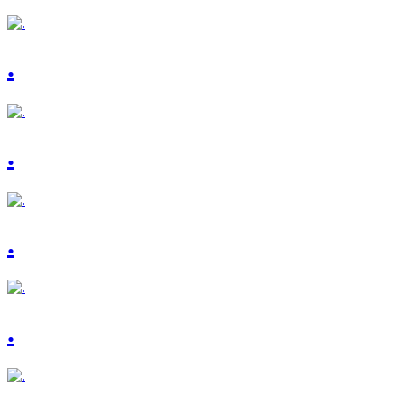
.
.
.
.