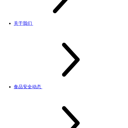
关于我们
食品安全动态