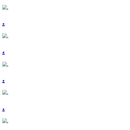
.
.
.
.