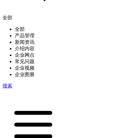
全部
全部
产品管理
新闻资讯
介绍内容
企业网点
常见问题
企业视频
企业图册
搜索