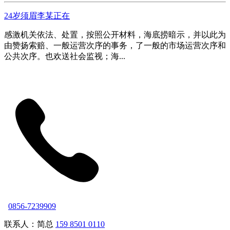
24岁须眉李某正在
感激机关依法、处置，按照公开材料，海底捞暗示，并以此为
由赞扬索赔、一般运营次序的事务，了一般的市场运营次序和
公共次序。也欢送社会监视；海...
0856-7239909
联系人：简总
159 8501 0110