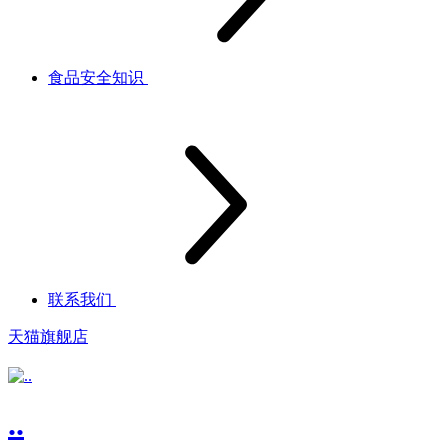
食品安全知识
联系我们
天猫旗舰店
..