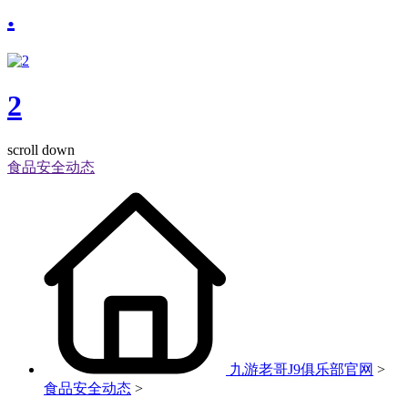
.
2
scroll down
食品安全动态
九游老哥J9俱乐部官网
>
食品安全动态
>