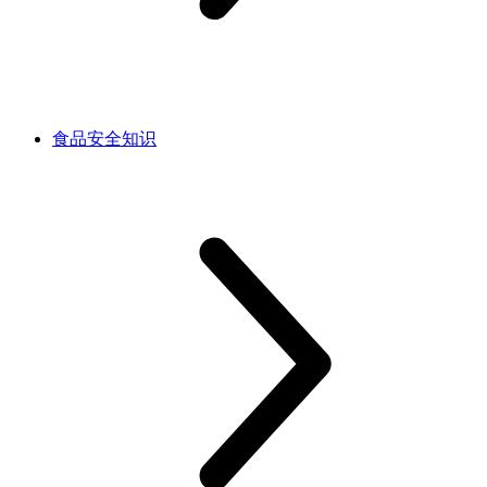
食品安全知识