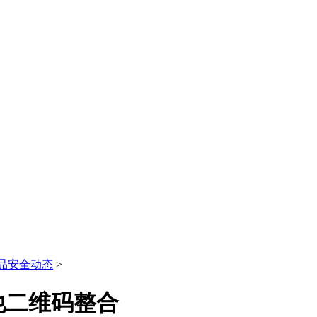
品安全动态
>
他二维码整合