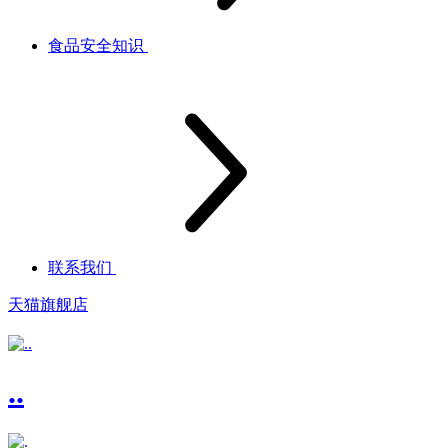
食品安全知识
联系我们
天猫旗舰店
..