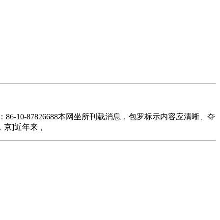
0-87826688本网坐所刊载消息，包罗标示内容应清晰、夺
京]近年来，