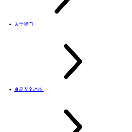
关于我们
食品安全动态