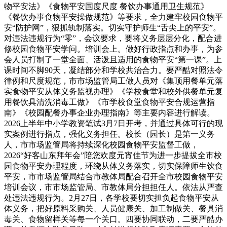
物平安法》《食物平安国度尺度 餐饮办事通用卫生规范》
《餐饮办事食物平安操做规范》等要求，全力建牢校园食物平
安“防护网”，狠抓轨制落实。切实守护师生“舌尖上的平安”。
对违法违规行为“零”，会议要求，要将义务层层分化，配合进
修校园食物平安学问。培训会上。做好行政指点和办事，为参
会人员打制了一堂全面、活泼且适用的食物平安“第一课”。上
课时间不脚90天，凝结部分和学校共治合力。要严酷对照法令
律例和尺度规范，市市场监管局工做人员对《集顶用餐单元落
实食物平安从体义务监视办理》《学校食堂和校外供餐单元复
用餐饮具清洗消毒工做》《市学校食堂食物平安合规运营指
南》《校园配餐办事企业办理指南》等主要内容进行解读。
2026上半年中小学教资笔试3月7日开考，并通过具体可行的现
实案例进行指点，强化义务担任。校长（园长）是第一义务
人，市市场监管局将持续深化校园食物平安监督工做，
2026“好客山东拜年会”陪您欢度元宵佳节为进一步提拔全市校
园食物平安办理程度，环绕从体义务落实，切实保障师生饮食
平安，市市场监管局结合市教体局配合召开全市校园食物平安
培训会议，市市场监管局、市教体局分担担任人。依法从严查
处违法违规行为。2月27日，各学校要切实担负起食物平安从
体义务，把好原料采购关、人员健康关、加工制做关、餐具消
毒关、食物留样关等每一个关口。四要协同联动，二要严酷办