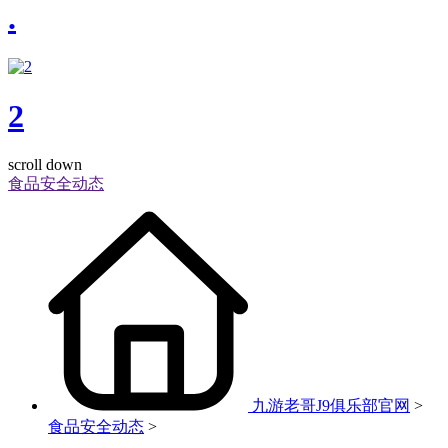
.
2
scroll down
食品安全动态
九游老哥J9俱乐部官网
>
食品安全动态
>