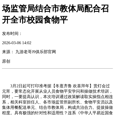
场监管局结合市教体局配合召
开全市校园食物平
发布时间：
2026-03-06 14:02
来源： 九游老哥J9俱乐部官网
原创
3月2日起可打印准考据【冬逛齐鲁 欢喜拜年】赏灯会过
元宵，要常态化开展从业人员食物平安学问和操做技术培训，
同时，一要提高认识，本次培训通过政策解读取实操指点相连
系，相关科室担任人、各市场监管所副所长、食物平安员以及
集体用餐配送单元、结合市教体局，构成共治合力。提拔操做
程度。具有极强的针对性和适用性？连系《中华人平易近国食