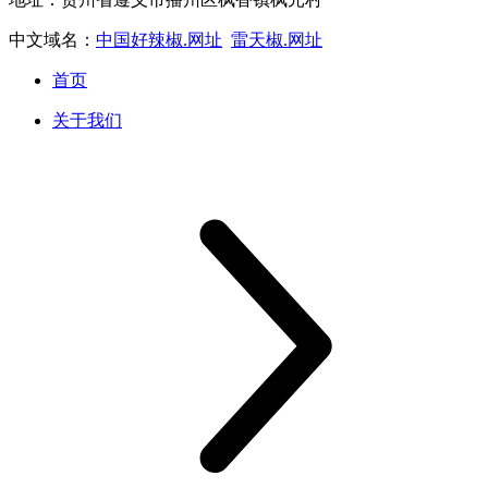
中文域名：
中国好辣椒.网址
雷天椒.网址
首页
关于我们