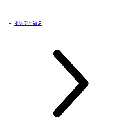
食品安全知识