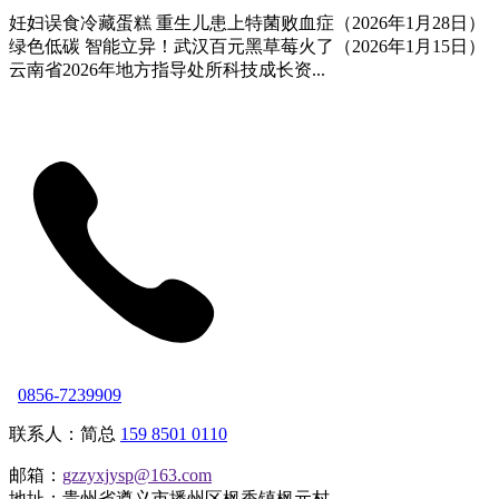
妊妇误食冷藏蛋糕 重生儿患上特菌败血症（2026年1月28日）
绿色低碳 智能立异！武汉百元黑草莓火了（2026年1月15日）
云南省2026年地方指导处所科技成长资...
0856-7239909
联系人：简总
159 8501 0110
邮箱：
gzzyxjysp@163.com
地址：贵州省遵义市播州区枫香镇枫元村