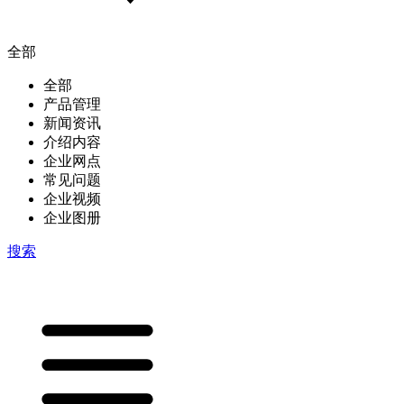
全部
全部
产品管理
新闻资讯
介绍内容
企业网点
常见问题
企业视频
企业图册
搜索