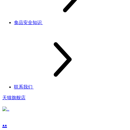
食品安全知识
联系我们
天猫旗舰店
..