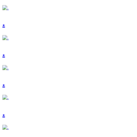
.
.
.
.