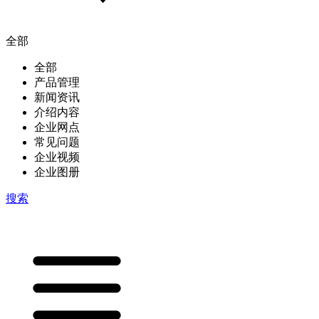
全部
全部
产品管理
新闻资讯
介绍内容
企业网点
常见问题
企业视频
企业图册
搜索