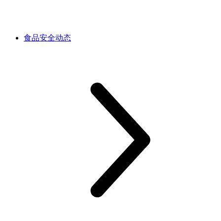
食品安全动态