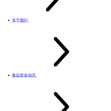
关于我们
食品安全动态