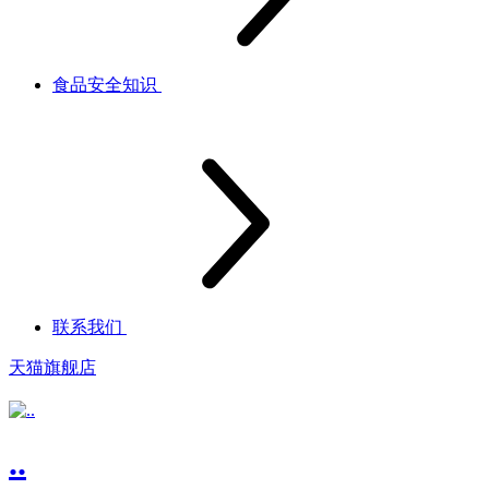
食品安全知识
联系我们
天猫旗舰店
..