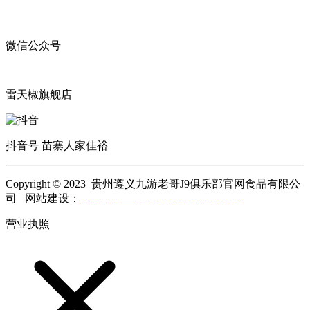
微信公众号
雷天椒旗舰店
抖音号 苗寨人家佳裕
Copyright © 2023 贵州遵义九游老哥J9俱乐部官网食品有限公
司 网站建设：
九游老哥J9俱乐部官网
网站地图
营业执照