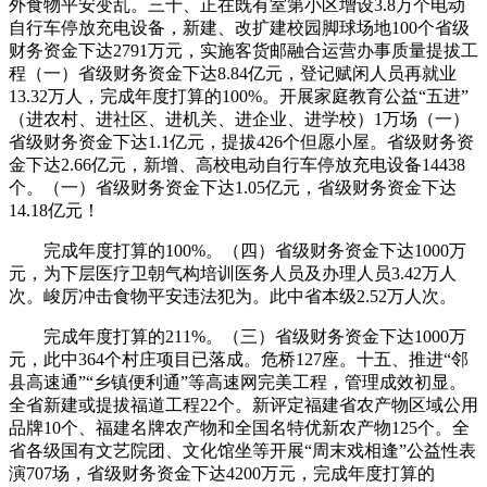
外食物平安变乱。三十、正在既有室第小区增设3.8万个电动
自行车停放充电设备，新建、改扩建校园脚球场地100个省级
财务资金下达2791万元，实施客货邮融合运营办事质量提拔工
程（一）省级财务资金下达8.84亿元，登记赋闲人员再就业
13.32万人，完成年度打算的100%。开展家庭教育公益“五进”
（进农村、进社区、进机关、进企业、进学校）1万场（一）
省级财务资金下达1.1亿元，提拔426个但愿小屋。省级财务资
金下达2.66亿元，新增、高校电动自行车停放充电设备14438
个。（一）省级财务资金下达1.05亿元，省级财务资金下达
14.18亿元！
完成年度打算的100%。（四）省级财务资金下达1000万
元，为下层医疗卫朝气构培训医务人员及办理人员3.42万人
次。峻厉冲击食物平安违法犯为。此中省本级2.52万人次。
完成年度打算的211%。（三）省级财务资金下达1000万
元，此中364个村庄项目已落成。危桥127座。十五、推进“邻
县高速通”“乡镇便利通”等高速网完美工程，管理成效初显。
全省新建或提拔福道工程22个。新评定福建省农产物区域公用
品牌10个、福建名牌农产物和全国名特优新农产物125个。全
省各级国有文艺院团、文化馆坐等开展“周末戏相逢”公益性表
演707场，省级财务资金下达4200万元，完成年度打算的