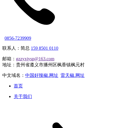
0856-7239909
联系人：简总
159 8501 0110
邮箱：
gzzyxjysp@163.com
地址：贵州省遵义市播州区枫香镇枫元村
中文域名：
中国好辣椒.网址
雷天椒.网址
首页
关于我们