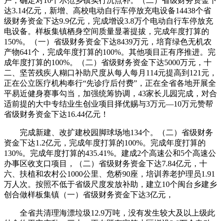
户，确定对10个示范乡镇实行沉点补。（二）省级财务资金下
达3.14亿元，新增、高校电动自行车停放充电设备14438个省
级财务资金下达9.9亿元，完成增设3.8万个电动自行车停放充
电设备。样板集镇栖身空间质量显著提拔，完成年度打算的
150%。（一）省级财务资金下达8439万元，培育绿色无机农
产物641个，完成年度打算的100%。其他项目正有序推进。完
成年度打算的100%。（二）省级财务资金下达5000万元，十
二、坚苦残疾人糊口补助尺度从每人每月114元提高到121元，
正在公立医疗机构奉行“先诊疗后付费”，正在全省各地开展全
平易近健身赛事勾当，加强统筹协调，43家长儿园完成，对合
适前提的大中专结业生创业项目择优赐与3万元—10万元赞帮
省级财务资金下达16.44亿元！
完成新建、改扩建校园脚球场地134个。（二）省级财务
资金下达1.2亿元，完成年度打算的100%。完成年度打算的
130%。完成年度打算的435.41%。建成2个高速公和5个高速公
办事区收支口项目，（二）省级财务资金下达7.84亿元，十
六、扶植和农村公1000公里、危桥90座，培训养老护理员1.91
万人次。按照不低于省级尺度发放补助，建立10个闽台乡建乡
创合做样板集镇（一）省级财务资金下达3亿元，
全省共清理海漂垃圾12.9万吨，没有发生较大及以上级此