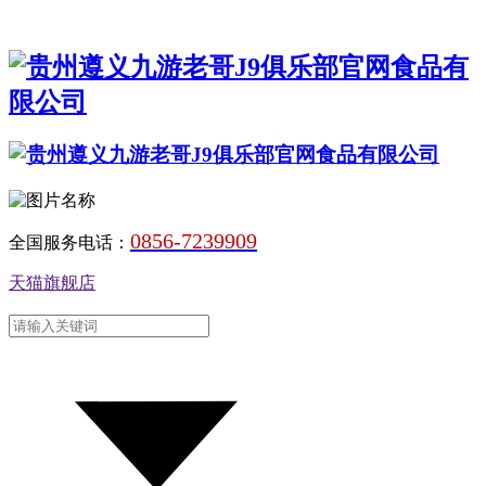
0856-7239909
全国服务电话：
天猫旗舰店