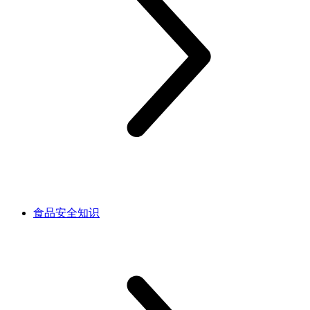
食品安全知识