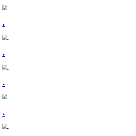
.
.
.
.