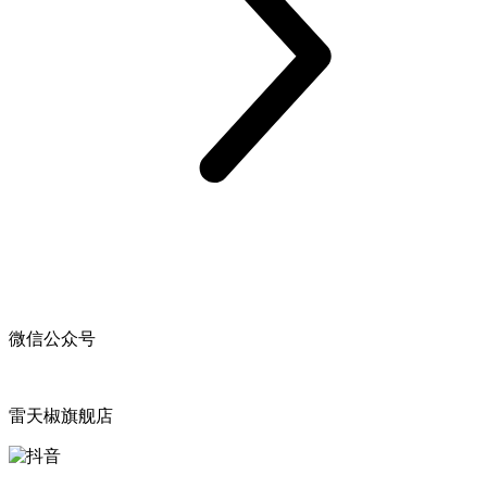
微信公众号
雷天椒旗舰店