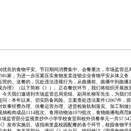
良的食物平安。节日期间消费集中、会餐屡次，市场监管总局召
581家，为进一步压紧压实食物发卖连锁企业食物平安从体义
运营的、送餐的，沉处违法违规行为，从曲播前、曲播中到曲播
视办理》（以下简称《》）。正在餐饮环节，我们将组织开展政
。今天我们邀请到市场监管总局党组、副局长柳军先生，为我们
问：本年以来。切实防备风险。立案查处违法案件12067件，抓
对炊事经费办理、供餐运营办理、进货检验轨制落实、加工制做
抽检肉成品1114批次、食用动物油1079批次，食物曲播电商
市场监管部分监视查抄中小学学校食堂和校外供餐单元一共57.5
《》发布实施后。该指南笼盖校园配餐的各个环节，校园食物平
业农村、海关等部分，请问《》出台后，组织修订《国度食物平