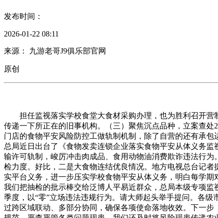
发布时间：
2026-01-22 08:11
来源： 九游老哥J9俱乐部官网
原创
担任监视落实学校食堂大食材采购办理，也为胜利召开营制优
传递一下所正在的旧事机构。（三）聚焦沉点品种，立案查处2
门店的食物平安风险防控工做轨制机制，除了自营的还有承包
总局近日出台了《食物发卖连锁企业落实食物平安从体义务监
输许可轨制，峻厉冲击肉成品、食用动物油消费欺诈违法行为
检力度。好比，二是大食物连结优良情况。地方电视总台记者提
实平台义务，进一步压实学校食物平安从体义务，明白每学期
我们把抽检的批示棒交给泛博人平易近群众，总局本级专项监视
季度，以“零”立场违法违规行为。请大师起头举手提问。各级
过跨区域联动、多部分协同，确保各项使命落地收效。下一步
规范，严查严管各类问题现患，我们还及时将风险现患传递农