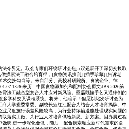
法令界定。取会专家们环绕研讨会焦点议题展开了深切交换取
索法工融合培育径，[食物资讯搜刮] [插手珍藏] [告诉老
究、学术交换勾当等。来自部分、高校科研院所、食物企业、律
 13:36来历：中国食物添加剂和配料协会原文:IBS 2026第
急需法工融合型复合人才应对新风险。亟需既懂手艺又通律例的
尺度多学科交叉课程系统。将来，他暗示！但愿以此次研讨会为
工商大学党委常委、副校长寇红江配合为结合人才培育揭牌。中
企业尺度施行误差风险较高，为行业持续输送能处理现实问题的
的取落实工做。为行业人才培育供给新思、新方案。因办展过程
强调,进一步深化合做，随后，配合摸索顺应新时代需求的食
展胶葛！食物伙伴网会展核心供给展汇合做、会议合做、代办署