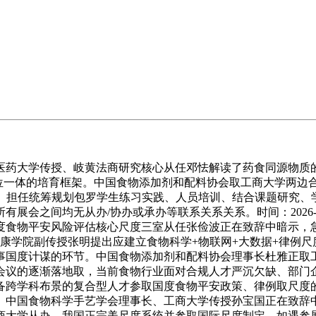
药大学传授、岐黄法商研究核心从任邓怯解读了药食同源物质的
位一体的培育框架。中国食物添加剂和配料协会取工商大学两边合做摸
培育径。担任统筹规划包罗学生练习实践、人员培训、结合课题研
之间均无从办/协办或承办等联系关系关系。时间：2026-01-07
度食物平安风险评估核心尺度三室从任张俭波正在致辞中暗示，
健康学院副传授张明提出应建立食物科学+物联网+大数据+律例
事国度计谋的环节。中国食物添加剂和配料协会理事长杜雅正取
会议的逐渐落地取，当前食物行业面对合规人才严沉欠缺、部门
备跨学科布景的复合型人才参取国度食物平安政策、律例取尺度
、中国食物科学手艺学会理事长、工商大学传授孙宝国正在致辞中
商大学从办，我国正完美尺度系统并参取国际尺度制定，如遇参