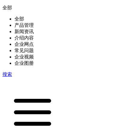
全部
全部
产品管理
新闻资讯
介绍内容
企业网点
常见问题
企业视频
企业图册
搜索