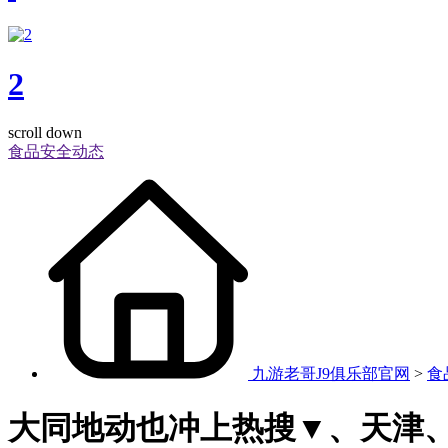
2
scroll down
食品安全动态
九游老哥J9俱乐部官网
>
食
大同地动也冲上热搜▼、天津