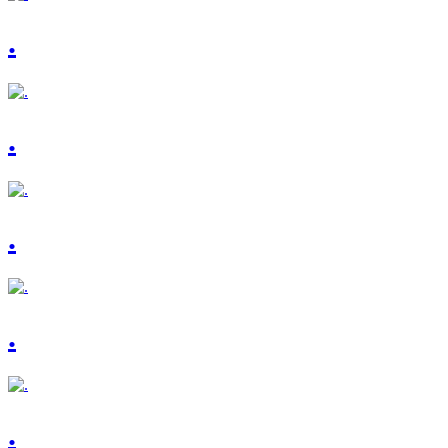
.
.
.
.
.