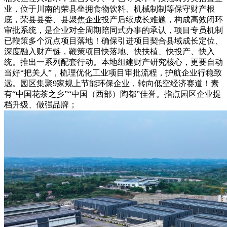
业，位于川南的荣县坐拥食物饮料、机械制制等保守财产根
底，荣县县委、县聚焦企业投产后续成长难题，构成高效闭环
审批系统，是企业对全周期陪同式办事的承认，项目专员机制
已鞭策多个沉点项目落地！确保引进项目契合县域成长定位、
深度融入财产链，鞭策项目快落地、快扶植、快投产、快入
统。推出一系列配套行动。本地组建财产研究核心，更要自动
当好“把关人”，梳理优化工业项目审批流程，护航企业行稳致
远。园区集聚9家规上节能环保企业，转向低空经济赛道！素
有“中国花茶之乡”“中国（西部）陶都”佳誉。指点园区企业提
档升级、做强品牌；