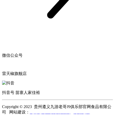
微信公众号
雷天椒旗舰店
抖音号 苗寨人家佳裕
Copyright © 2023 贵州遵义九游老哥J9俱乐部官网食品有限公
司 网站建设：
九游老哥J9俱乐部官网
网站地图