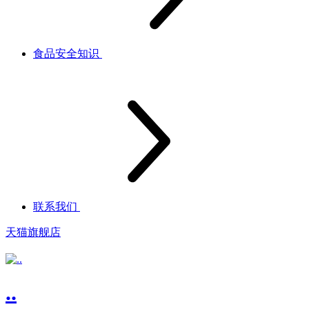
食品安全知识
联系我们
天猫旗舰店
..