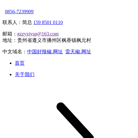
0856-7239909
联系人：简总
159 8501 0110
邮箱：
gzzyxjysp@163.com
地址：贵州省遵义市播州区枫香镇枫元村
中文域名：
中国好辣椒.网址
雷天椒.网址
首页
关于我们