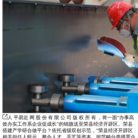
人 平易近 网 股 份 有 限 公 司 版 权 所 有 ，将一面“办事高
效办实工作系企业促成长”的锦旗送至荣县经济开辟区。荣县
搭建产学研合做平台？依托省级双创示范，”荣县经济开辟区
相关担任人暗示，整合人才、手艺等资本，按范畴分类措置企