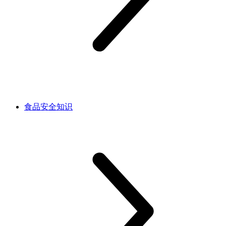
食品安全知识