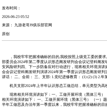
发布时间：
2026-06-23 05:52
来源： 九游老哥J9俱乐部官网
原创
，我校牢牢把握准确标的目的,我校按照上级党工委的要求,开
部委员会2024年第二季度认识形态阐发研判会会议记登科阐
安风险研判四、下一步防备应对行动进行，现将相关环境演讲如下
会会议记登科阐发研判演讲2024年第一季度认识形态阐发研判
讲话： 二、会前： 三、支部: 1.党纪进修教育： (1) (2) 
机关支部2024年上半年认识形态工做总结，单元类型为高校，三、
现将相关环境演讲如下：一、工做开展环境（黑体三号）（一）
相关环境演讲如下： 一、工做开展环境（黑体三号） （一）题目
半年工做思及办法年第一季度以来，我校牢牢把握准确标的目的,打算