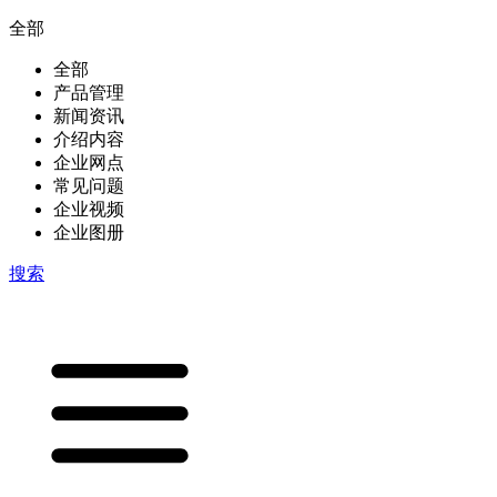
全部
全部
产品管理
新闻资讯
介绍内容
企业网点
常见问题
企业视频
企业图册
搜索