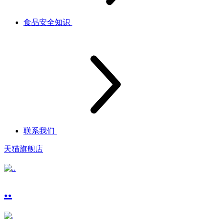
食品安全知识
联系我们
天猫旗舰店
..