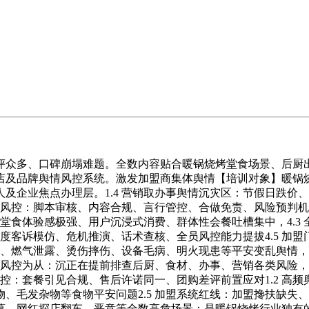
众多、口碑崩塌难题。全数内容贴合暖锅烧烤堂食场景、后厨出
店及品牌舆情风控系统。激发加盟商集体舆情【培训对象】暖锅
及企业焦点办理层。1.4 营销取办事舆情沉灾区：节假日跌价
做风控：脚本审核、内容合规、言行管控、合做免责、风险预判机
：堂食体验感极强、用户沉浸式消费、群体性会餐吐槽集中，4.
月度客诉模仿、危机推演、话术查核、全员风控能力提拔4.5 
平安、燃气泄露、烫伤摔伤、设备毛病、明火现患等平安变乱舆情
置风控为从：沉正在提前排查后厨、食材、办事、营销各类风险，极
防控：套餐引见合规、售后许诺同一、团购差评前置应对1.2 
毛发杂物等食物平安问题2.5 加盟系统红线：加盟搀扶缺失、
葛、网红探店翻车、恶意等全数高危场景；是暖锅烧烤行业独有的