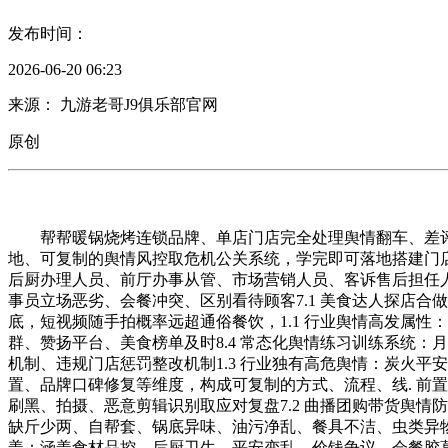
发布时间：
2026-06-20 06:23
来源： 九游老哥J9俱乐部官网
原创
帮帮暖锅烧烤连锁品牌、单店门店完全处理舆情翻车、差评
地、可复制的舆情风控取危机公关系统，学完即可落地搭建门
后厨办理人员、前厅办事从管、市场营销人员、客诉售后担任人
事员立场恶劣、会餐冲突、区别看待顾客7.1 美食达人探店合
底，短视频随手拍概率远超通俗餐饮，1.1 行业舆情高发属性
群、赞扬平台、美食榜单及时8.4 常态化舆情练习训练系统：
机制、违规门店惩罚整改机制1.3 行业独有高危舆情：炭火
置、品牌口碑修复等维度，构成可复制的方式、流程、线. 前
刷黑、拍摄、恶意剪辑识别取应对复盘7.2 曲播团购带货舆情
缺斤少两、自帮套、锅底异味、油污净乱、餐具不洁、虫类异物、
盖：涵盖食材品控、后厨卫生、平安变乱、价钱争议、会餐胶