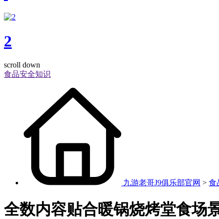
2
scroll down
食品安全知识
九游老哥J9俱乐部官网
>
食
全数内容贴合暖锅烧烤堂食场