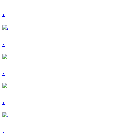
.
.
.
.
.