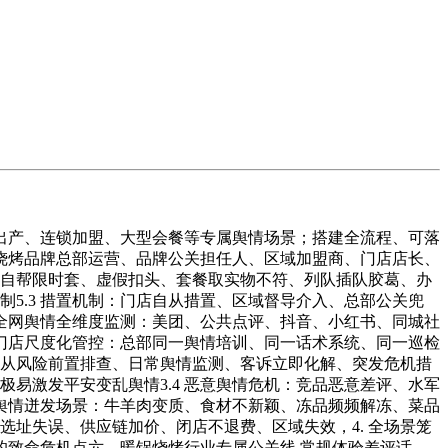
产、连锁加盟、大型会餐等专属舆情场景；搭建全流程、可落
烧烤品牌总部运营、品牌公关担任人、区域加盟商、门店店长、
、自帮限时套、虚假扣头、套餐取实物不符、列队插队胶葛、办
制5.3 措置机制：门店自从措置、区域督导介入、总部公关兜
3 全网舆情全维度监测：美团、公共点评、抖音、小红书、同城社
加盟门店尺度化管控：总部同一舆情培训、同一话术系统、同一巡检
，从风险前置排查、日常舆情监测、客诉立即化解、突发危机措
易激发平安变乱舆情3.4 恶意舆情危机：竞品恶意差评、水军
高频舆情迸发场景：牛羊肉变质、食材不新颖、冻品频频解冻、菜品
选址失误、供应链加价、闭店不退费、区域失效，4. 全场景笼
致命危机点六、暖锅烧烤行业专属公关线 常规体验差评话