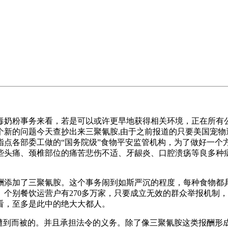
奶粉事务来看，若是可以或许更早地获得相关环境，正在所有公
个新的问题今天查抄出来三聚氰胺,由于之前报道的只要美国宠物
点各部委工做的“国务院级”食物平安监管机构，为了做好一个
些头痛、颈椎部位的痛苦悲伤不适、牙龈炎、口腔溃疡等良多种
添加了三聚氰胺。这个事务闹到如斯严沉的程度，每种食物都具
个别餐饮运营户有270多万家，只要成立无效的群众举报机制
看，至多是此中的绝大大都人。
到而被的。并且承担法令的义务。除了像三聚氰胺这类报酬形