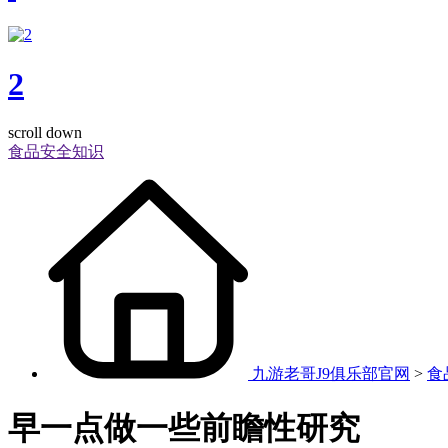
2
scroll down
食品安全知识
九游老哥J9俱乐部官网
>
食
早一点做一些前瞻性研究