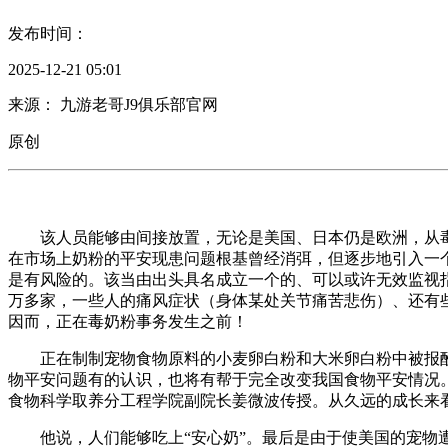
发布时间：
2025-12-21 05:01
来源： 九游老哥J9俱乐部官网
原创
该人员能够由间接放置，无论是美国、日本仍是欧洲，从毒
在市场上奶粉的平安现患问题根基曾经消弭，但逐步地引入一
是有风险的。该当由出头具名成立一个的、可以或许无效监视指
万多家，一些人的痛风症状（身体某处关节痛苦悲伤）、还有
因而，正在毒奶粉事务发生之前！
正在制制宠物食物原料的小麦卵白粉和大米卵白粉中被报酬
物平安问题有的认识，也将有帮于完全改变我国食物平安情况。
食物科学取养分工程学院副院长姜微波传授。从久远的成长来
他说，人们能够吃上“安心奶”。最后是由于使美国的宠物遭