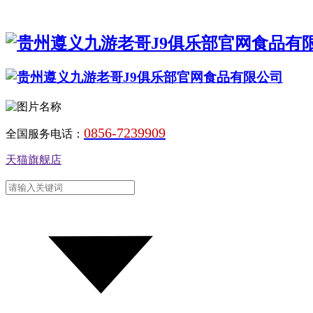
0856-7239909
全国服务电话：
天猫旗舰店