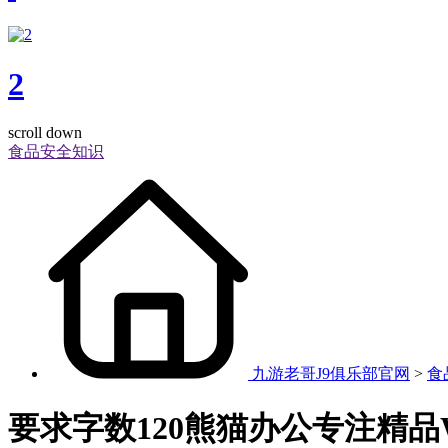
2
scroll down
食品安全知识
九游老哥J9俱乐部官网
>
食
要求字数120熊猫办公专注精品W