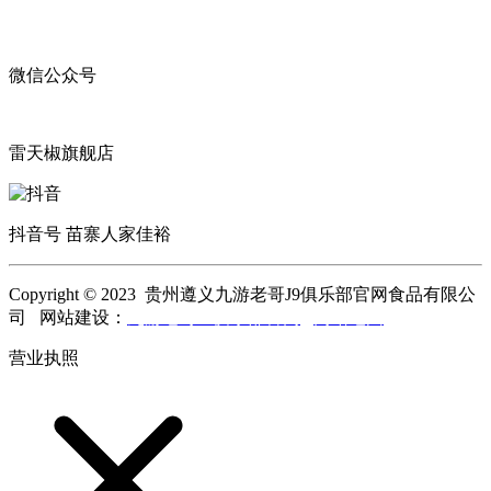
微信公众号
雷天椒旗舰店
抖音号 苗寨人家佳裕
Copyright © 2023 贵州遵义九游老哥J9俱乐部官网食品有限公
司 网站建设：
九游老哥J9俱乐部官网
网站地图
营业执照