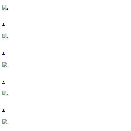
.
.
.
.