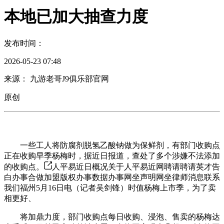
本地已加大抽查力度
发布时间：
2026-05-23 07:48
来源： 九游老哥J9俱乐部官网
原创
一些工人将防腐剂脱氢乙酸钠做为保鲜剂，有部门收购点
正在收购早季杨梅时，据近日报道，查处了多个涉嫌不法添加
的收购点。
人平易近日概况关于人平易近网聘请聘请英才告
白办事合做加盟版权办事数据办事网坐声明网坐律师消息联系
我们福州5月16日电（记者吴剑锋）时值杨梅上市季，为了卖
相更好、
将加鼎力度，部门收购点每日收购、浸泡、售卖的杨梅达