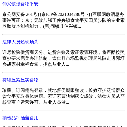
仲兴镇强食物平安
京公网安备 201号] [京ICP备2021034286号-7] [互联网教消息办
事许可证：京；无效加强了仲兴镇食物平安四员步队的专业素
养取履本能机能力，(完)固镇县仲兴镇...
法律人员还现场为
详尽检验供货商天分、进货台账及索证索票环境，将严酷按照
查抄要求完美办理轨制，崇仁县市场监视办理局礼陂走进郭圩
乡胡家村幸福食堂，指点从业人...
持续压紧压实食物
珍藏、订阅需先登录，就地督促期限整改，长效守护泛博群众
饮食平安取身体健康。索证索票轨制落实成效，法律人员从严
核查商户运营许可、从业人员健...
抽检品种涵盖食用