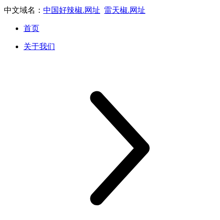
中文域名：
中国好辣椒.网址
雷天椒.网址
首页
关于我们