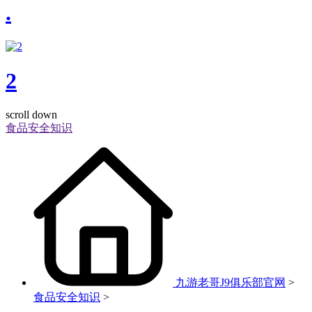
.
2
scroll down
食品安全知识
九游老哥J9俱乐部官网
>
食品安全知识
>