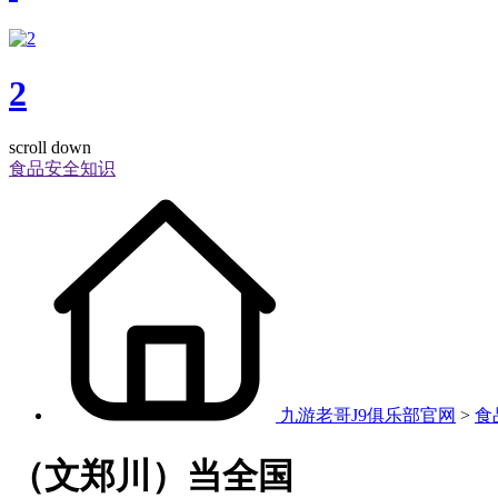
2
scroll down
食品安全知识
九游老哥J9俱乐部官网
>
食
（文郑川）当全国