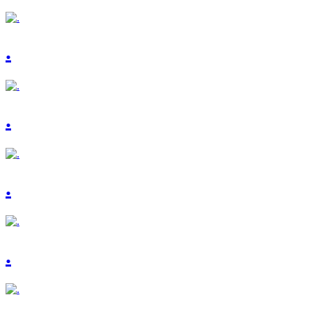
.
.
.
.