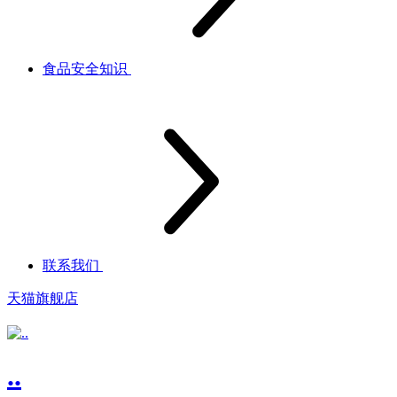
食品安全知识
联系我们
天猫旗舰店
..