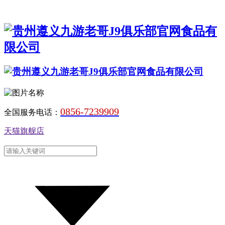
0856-7239909
全国服务电话：
天猫旗舰店