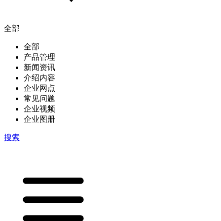
全部
全部
产品管理
新闻资讯
介绍内容
企业网点
常见问题
企业视频
企业图册
搜索