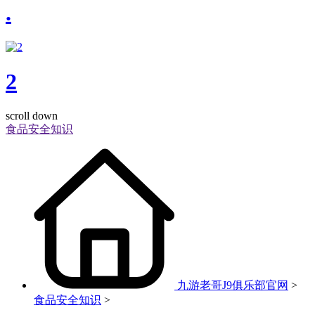
.
2
scroll down
食品安全知识
九游老哥J9俱乐部官网
>
食品安全知识
>