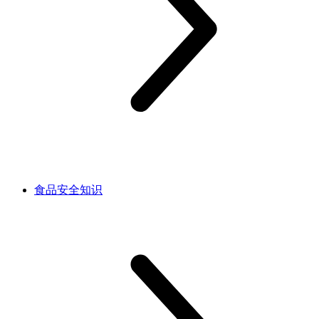
食品安全知识