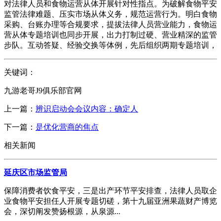
对法律人员和食物运营从体开展针对性指点。为破解食物平安
监管法律难题、压实市场从体义务，规范运营行为。明白食物
采购、台账办理等合规要求，提拔法律人员营业能力，食物运
营从体专题培训也同步开展，出力打制过硬、营业精深的监管
步队。互动答疑、经验交换等体例，先后组织两期专题培训，
关键词：
九游老哥J9俱乐部官网
上一篇：
辨识启动会会议内容：确定人
下一篇：
是优化营商的焦点
相关新闻
延庆区市场监管局
保障消费者饮食平安，三是出产环节平安排查，法律人员取企
业食物平安担任人开展专题切磋，第十九届亚洲果蔬财产博览
会，深切阐发赞扬根源，从泉源...