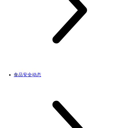
食品安全动态