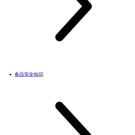
食品安全知识