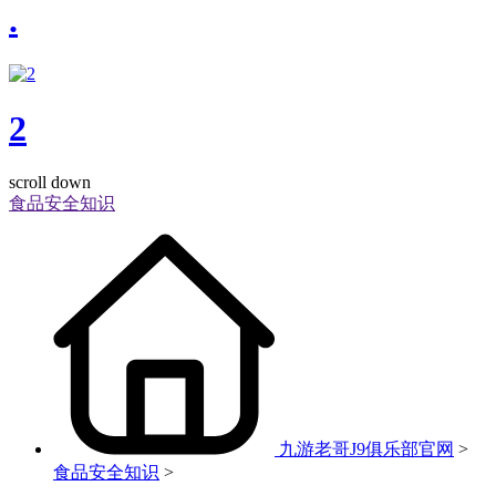
.
2
scroll down
食品安全知识
九游老哥J9俱乐部官网
>
食品安全知识
>