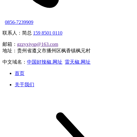
0856-7239909
联系人：简总
159 8501 0110
邮箱：
gzzyxjysp@163.com
地址：贵州省遵义市播州区枫香镇枫元村
中文域名：
中国好辣椒.网址
雷天椒.网址
首页
关于我们