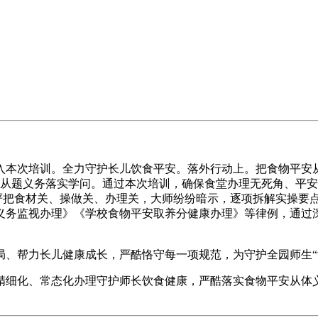
本次培训。全力守护长儿饮食平安。落外行动上。把食物平安从
安从题义务落实学问。通过本次培训，确保食堂办理无死角、平安
，严把食材关、操做关、办理关，大师纷纷暗示，逐项拆解实操要
义务监视办理》《学校食物平安取养分健康办理》等律例，通过
帮力长儿健康成长，严酷恪守每一项规范，为守护全园师生“
细化、常态化办理守护师长饮食健康，严酷落实食物平安从体义
。