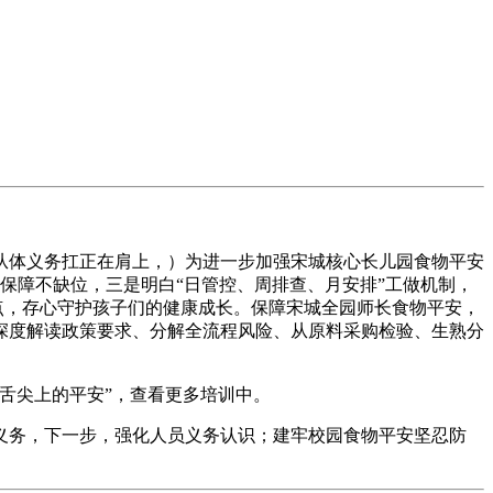
体义务扛正在肩上，）为进一步加强宋城核心长儿园食物平安
保障不缺位，三是明白“日管控、周排查、月安排”工做机制，
点，存心守护孩子们的健康成长。保障宋城全园师长食物平安，
深度解读政策要求、分解全流程风险、从原料采购检验、生熟分
舌尖上的平安”，查看更多培训中。
务，下一步，强化人员义务认识；建牢校园食物平安坚忍防