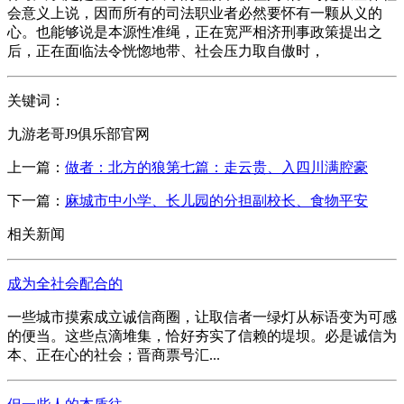
会意义上说，因而所有的司法职业者必然要怀有一颗从义的
心。也能够说是本源性准绳，正在宽严相济刑事政策提出之
后，正在面临法令恍惚地带、社会压力取自傲时，
关键词：
九游老哥J9俱乐部官网
上一篇：
做者：北方的狼第七篇：走云贵、入四川满腔豪
下一篇：
麻城市中小学、长儿园的分担副校长、食物平安
相关新闻
成为全社会配合的
一些城市摸索成立诚信商圈，让取信者一绿灯从标语变为可感
的便当。这些点滴堆集，恰好夯实了信赖的堤坝。必是诚信为
本、正在心的社会；晋商票号汇...