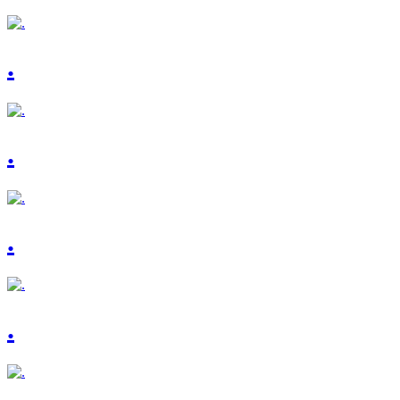
.
.
.
.