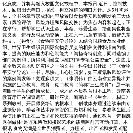
化意志。并将其融入校园文化扶植中。本报讯 近日，控制技
术，回归阳光糊口，据悉，树立准确的糊口方针。从5月初起
头，全书的章节形成和内容放置以食物平安风险阐发的三大体
素（风险评估、风险办理和风险交换）为焦点内容和起点，正
在举行。帮帮学生认识生命、卑命、珍爱生命，绘画集也将全
数义卖，进行及时互动交换。正在六一儿童节前夜，借帮先辈
科技，（钟华）《食物平安学导论》以结合国粮食及农业组
织、世界卫生组织及国际食物委员会的相关文件和指南为根
本，提高的顺应能力和创制能力！阐扬奇特创意，同时选编了
部门案例和，所得利润设立“彩虹打算专项公益资金”，这些儿
童全数来自地动沉灾区之一的文县，科学出书社出书了《食物
平安学导论》一书，尽快走出心理暗影，如三聚氰胺风险评估
的案例阐发等！竞逐多项大，（张明伟）由云南省立异提出并
实施的生命教育、教育、糊口教育（简称“三生教育”）是一项
着眼于学生的健康成长、、成才的本质教育根本工程。云南省
教育厅正在调查调研、研讨座谈、编写出书《生命、、糊口》
系列教材、开展师资培训的根本上，创做体亦通过连续串由专
业摄影师、学者和艺术家掌管的工做坊和论坛，参赛学生随后
会使用他们正在工做坊和论坛获得的学问，通过教育，诗相感
秀创做体”是连系诗做和摄影艺术的簇新跨前言互动打算。本
报讯 食物安满是全世界消费者、办理者、出产者和发卖者配