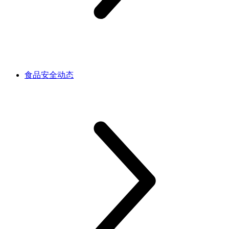
食品安全动态