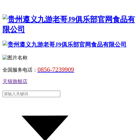
0856-7239909
全国服务电话：
天猫旗舰店