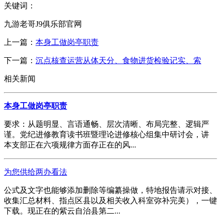
关键词：
九游老哥J9俱乐部官网
上一篇：
本身工做岗亭职责
下一篇：
沉点核查运营从体天分、食物进货检验记实、索
相关新闻
本身工做岗亭职责
要求：从题明显、言语通畅、层次清晰、布局完整、逻辑严
谨。党纪进修教育读书班暨理论进修核心组集中研讨会，讲
本支部正在六项规律方面存正在的风...
为您供给两办看法
公式及文字也能够添加删除等编纂操做，特地报告请示对接、
收集汇总材料、指点区县以及相关收入科室弥补完美），一键
下载。现正在的紫云自治县第二...