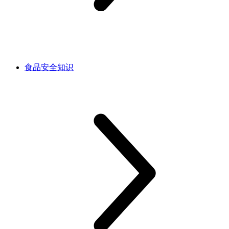
食品安全知识