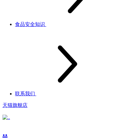
食品安全知识
联系我们
天猫旗舰店
..