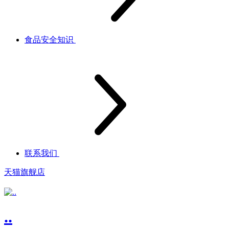
食品安全知识
联系我们
天猫旗舰店
..