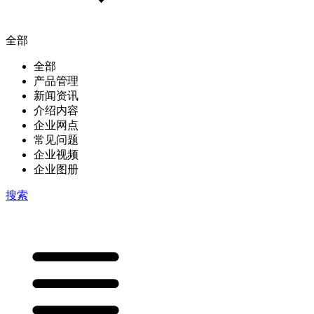
全部
全部
产品管理
新闻资讯
介绍内容
企业网点
常见问题
企业视频
企业图册
搜索