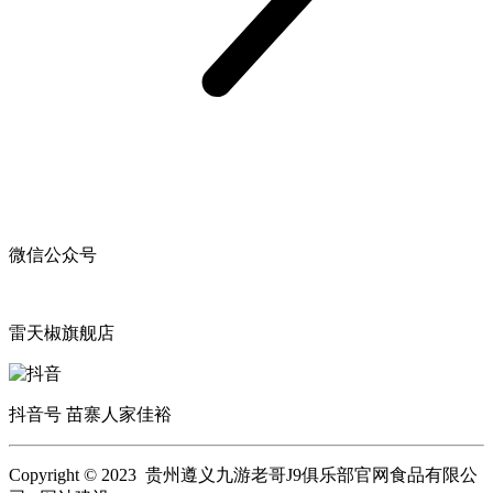
微信公众号
雷天椒旗舰店
抖音号 苗寨人家佳裕
Copyright © 2023 贵州遵义九游老哥J9俱乐部官网食品有限公