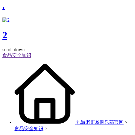
.
2
scroll down
食品安全知识
九游老哥J9俱乐部官网
>
食品安全知识
>