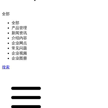
全部
全部
产品管理
新闻资讯
介绍内容
企业网点
常见问题
企业视频
企业图册
搜索