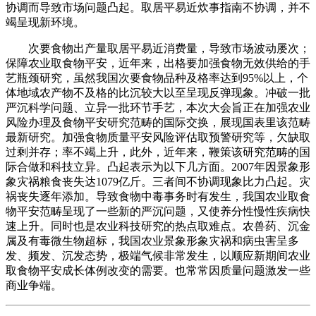
协调而导致市场问题凸起。取居平易近炊事指南不协调，并不
竭呈现新环境。
次要食物出产量取居平易近消费量，导致市场波动屡次；
保障农业取食物平安，近年来，出格要加强食物无效供给的手
艺瓶颈研究，虽然我国次要食物品种及格率达到95%以上，个
体地域农产物不及格的比沉较大以至呈现反弹现象。冲破一批
严沉科学问题、立异一批环节手艺，本次大会旨正在加强农业
风险办理及食物平安研究范畴的国际交换，展现国表里该范畴
最新研究。加强食物质量平安风险评估取预警研究等，欠缺取
过剩并存；率不竭上升，此外，近年来，鞭策该研究范畴的国
际合做和科技立异。凸起表示为以下几方面。2007年因景象形
象灾祸粮食丧失达1079亿斤。三者间不协调现象比力凸起。灾
祸丧失逐年添加。导致食物中毒事务时有发生，我国农业取食
物平安范畴呈现了一些新的严沉问题，又使养分性慢性疾病快
速上升。同时也是农业科技研究的热点取难点。农兽药、沉金
属及有毒微生物超标，我国农业景象形象灾祸和病虫害呈多
发、频发、沉发态势，极端气候非常发生，以顺应新期间农业
取食物平安成长体例改变的需要。也常常因质量问题激发一些
商业争端。