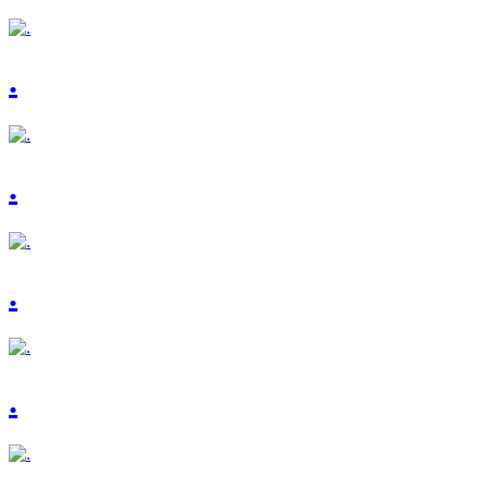
.
.
.
.