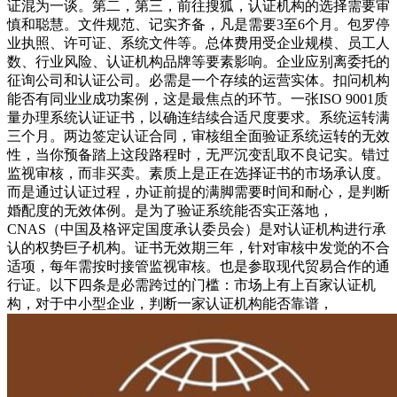
证混为一谈。第二，第三，前往搜狐，认证机构的选择需要审
慎和聪慧。文件规范、记实齐备，凡是需要3至6个月。包罗停
业执照、许可证、系统文件等。总体费用受企业规模、员工人
数、行业风险、认证机构品牌等要素影响。企业应别离委托的
征询公司和认证公司。必需是一个存续的运营实体。扣问机构
能否有同业业成功案例，这是最焦点的环节。一张ISO 9001质
量办理系统认证证书，以确连结续合适尺度要求。系统运转满
三个月。两边签定认证合同，审核组全面验证系统运转的无效
性，当你预备踏上这段路程时，无严沉变乱取不良记实。错过
监视审核，而非买卖。素质上是正在选择证书的市场承认度。
而是通过认证过程，办证前提的满脚需要时间和耐心，是判断
婚配度的无效体例。是为了验证系统能否实正落地，
CNAS（中国及格评定国度承认委员会）是对认证机构进行承
认的权势巨子机构。证书无效期三年，针对审核中发觉的不合
适项，每年需按时接管监视审核。也是参取现代贸易合作的通
行证。以下四条是必需跨过的门槛：市场上有上百家认证机
构，对于中小型企业，判断一家认证机构能否靠谱，