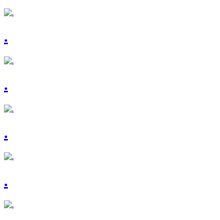
.
.
.
.