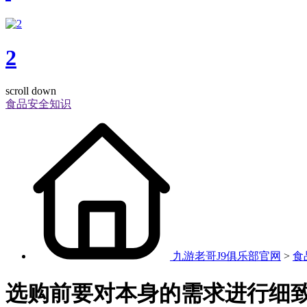
2
scroll down
食品安全知识
九游老哥J9俱乐部官网
>
食
选购前要对本身的需求进行细