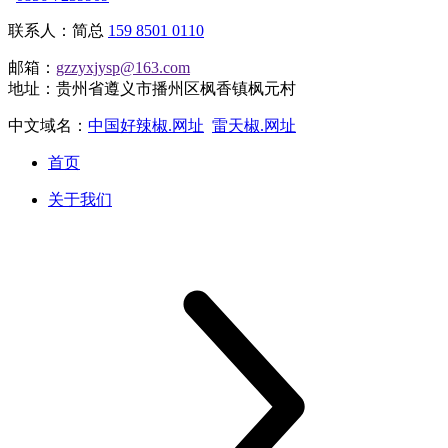
联系人：简总
159 8501 0110
邮箱：
gzzyxjysp@163.com
地址：贵州省遵义市播州区枫香镇枫元村
中文域名：
中国好辣椒.网址
雷天椒.网址
首页
关于我们