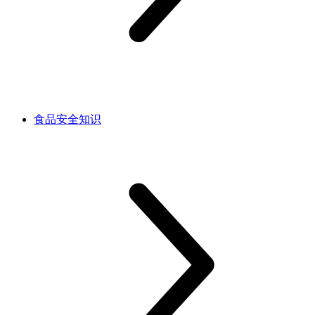
食品安全知识