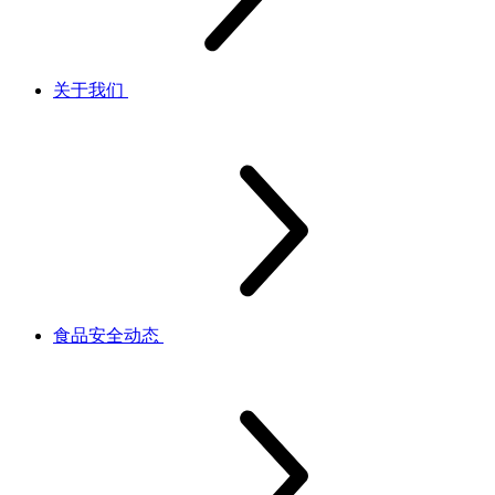
关于我们
食品安全动态