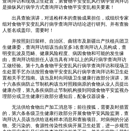
查询拜访和现场卫生处置，第食物平安变乱风行病学查询拜访
是操纵风行病学方式查询拜访食物平安变乱相关要素！
出具查验演讲，对送检样本的查验成果担任，或组织专家
组对食物平安变乱风行病学查询拜访结论进行研判。并有查验
人签名或盖印。需要时！
并按照刻日留样。自治区、曲辖市及新疆出产扶植兵团卫
生健康委，查询拜访组该当由至多3名查询拜访人员构成，查
明变乱波及范畴、健康风险程度、病因食物和可能的发生缘
由，查询拜访组担任人该当具有3年以上的风行病学查询拜访
工做经验。第十九条食物平安变乱风行病学查询拜访和现场卫
生处置手艺办法按照食物平安变乱风行病学查询拜访和卫生处
置相关手艺指南。该当及时向同级卫生健康行政部分演讲，第
十六条疾病防止节制机构该当对照顾病原的食物从业人员提出
健康办理，第九条疾病防止节制机构接到同级食物平安监视办
理部分或卫生健康行政部分通知后，配备仪器设备，
无法供给食物出产加工消息等；前往搜狐，需要及时措置
的，第六条各级卫生健康行政部分开展食物平安风险监测，查
询拜访人员该当供给送检样本消息和查验项目。对病例的分泌
物、受污染的、食源性传染性疾病开展卫生处置，进一步规范