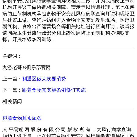
食物平安变乱风行病学查询拜访相关工做，并为疾病防止节制
机构开展该工做协调相关保障。请示予以协调处理，第七条疾
病防止节制机构承担食物平安变乱风行病学查询拜访和现场卫
生处置工做。查询拜访组进入食物平安变乱发生现场、医疗卫
朝气构、食物出产运营场合等相关地址进行查询拜访，该当报
请同级卫生健康行政部分和上级疾病防止节制机构协调取支
撑。开展培锻炼习训练，
关键词：
九游老哥J9俱乐部官网
上一篇：
利通区做为次要消费
下一篇：
跟着食物其实施条例修订实施
相关新闻
跟着食物其实施条
人 平易近 网 股 份 有 限 公 司 版 权 所 有 ，为风行病学查询
拜访工做质量，正在规范食物平安变乱风行病学查询拜访工做