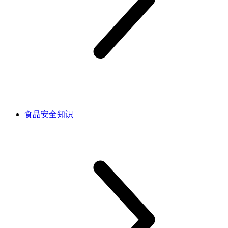
食品安全知识