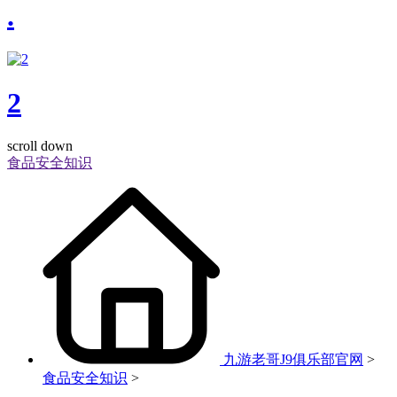
.
2
scroll down
食品安全知识
九游老哥J9俱乐部官网
>
食品安全知识
>