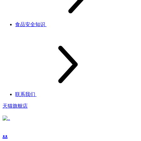
食品安全知识
联系我们
天猫旗舰店
..