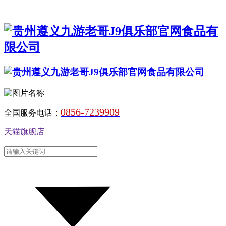
0856-7239909
全国服务电话：
天猫旗舰店