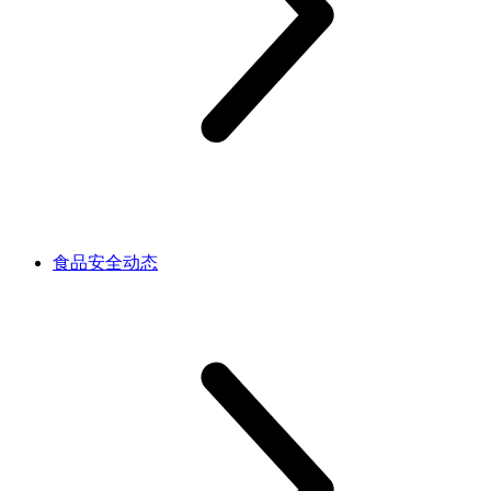
食品安全动态