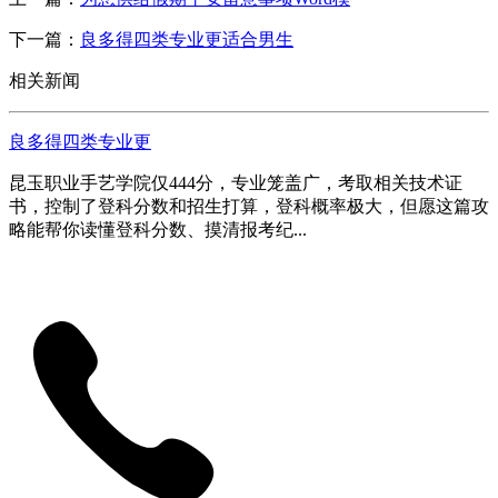
下一篇：
良多得四类专业更适合男生
相关新闻
良多得四类专业更
昆玉职业手艺学院仅444分，专业笼盖广，考取相关技术证
书，控制了登科分数和招生打算，登科概率极大，但愿这篇攻
略能帮你读懂登科分数、摸清报考纪...