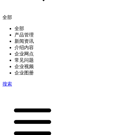
全部
全部
产品管理
新闻资讯
介绍内容
企业网点
常见问题
企业视频
企业图册
搜索