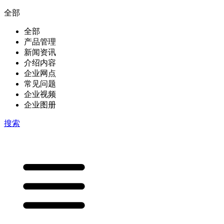
全部
全部
产品管理
新闻资讯
介绍内容
企业网点
常见问题
企业视频
企业图册
搜索