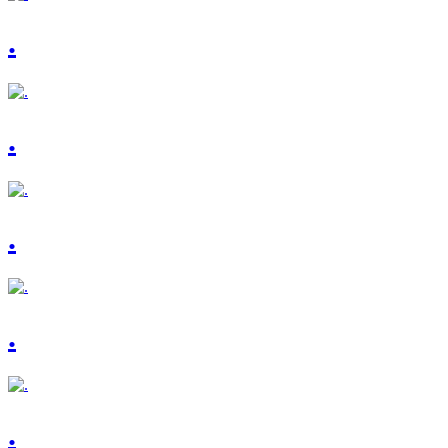
.
.
.
.
.