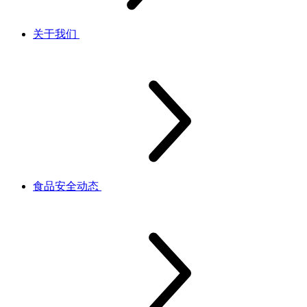
关于我们
食品安全动态