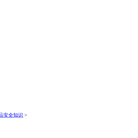
品安全知识
>