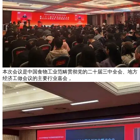
本次会议是中国食物工业范畴贯彻党的二十届三中全会、地方
经济工做会议的主要行业嘉会，