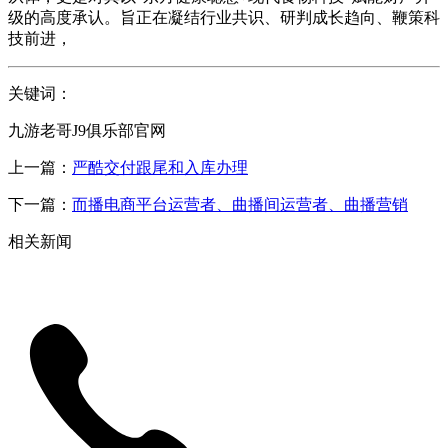
级的高度承认。旨正在凝结行业共识、研判成长趋向、鞭策科
技前进，
关键词：
九游老哥J9俱乐部官网
上一篇：
严酷交付跟尾和入库办理
下一篇：
而播电商平台运营者、曲播间运营者、曲播营销
相关新闻