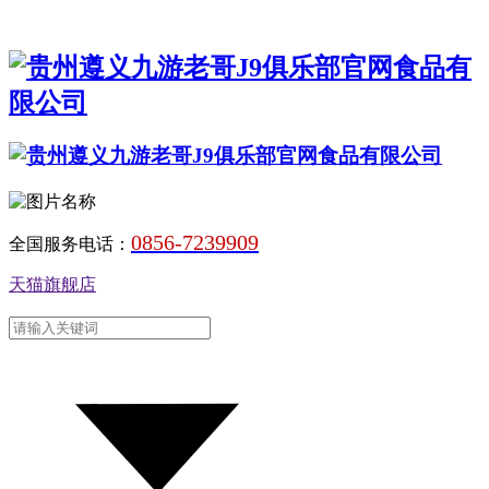
0856-7239909
全国服务电话：
天猫旗舰店