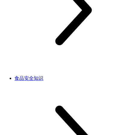
食品安全知识