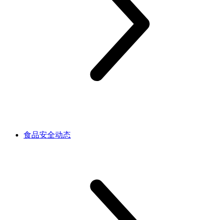
食品安全动态