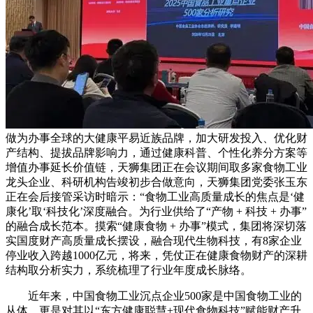
做为办事全球的大健康平易近族品牌，加大研发投入、优化财
产结构、提拔品牌影响力，通过健康科普、个性化养分方案等
增值办事延长价值链，天狮集团正在会议期间取多家食物工业
龙头企业、科研机构告竣初步合做意向，天狮集团党委张玉东
正在会后接管采访时暗示：“食物工业高质量成长的焦点是‘健
康化’取‘科技化’深度融合。为行业供给了“产物 + 科技 + 办事”
的融合成长范本。摸索“健康食物 + 办事”模式，集团将深切落
实国度财产高质量成长摆设，融合现代生物科技，有8家企业
停业收入跨越1000亿元，将来，凭仗正在健康食物财产的深耕
结构取分析实力，系统梳理了行业年度成长脉络。
近年来，中国食物工业沉点企业500家是中国食物工业的
从体，更是对其以“东方健康聪慧+现代食物科技”赋能财产升